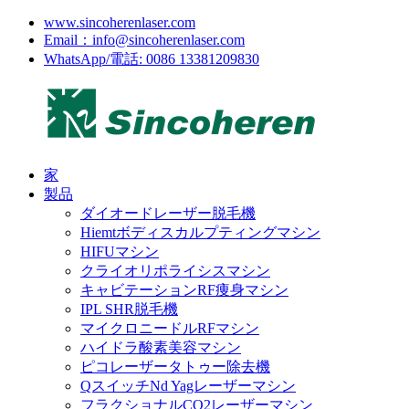
www.sincoherenlaser.com
Email：info@sincoherenlaser.com
WhatsApp/電話: 0086 13381209830
家
製品
ダイオードレーザー脱毛機
Hiemtボディスカルプティングマシン
HIFUマシン
クライオリポライシスマシン
キャビテーションRF痩身マシン
IPL SHR脱毛機
マイクロニードルRFマシン
ハイドラ酸素美容マシン
ピコレーザータトゥー除去機
QスイッチNd Yagレーザーマシン
フラクショナルCO2レーザーマシン