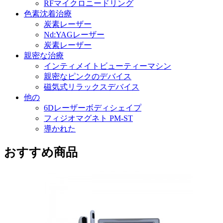
RFマイクロニードリング
色素沈着治療
炭素レーザー
Nd:YAGレーザー
炭素レーザー
親密な治療
インティメイトビューティーマシン
親密なピンクのデバイス
磁気式リラックスデバイス
他の
6Dレーザーボディシェイプ
フィジオマグネト PM-ST
導かれた
おすすめ商品