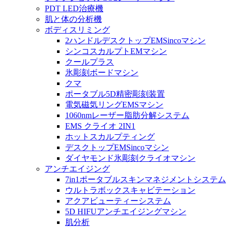
PDT LED治療機
肌と体の分析機
ボディスリミング
2ハンドルデスクトップEMSincoマシン
シンコスカルプトEMマシン
クールプラス
氷彫刻ボードマシン
クマ
ポータブル5D精密彫刻装置
電気磁気リングEMSマシン
1060nmレーザー脂肪分解システム
EMS クライオ 2IN1
ホットスカルプティング
デスクトップEMSincoマシン
ダイヤモンド氷彫刻クライオマシン
アンチエイジング
7in1ポータブルスキンマネジメントシステム
ウルトラボックスキャビテーション
アクアビューティーシステム
5D HIFUアンチエイジングマシン
肌分析