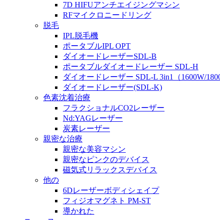
7D HIFUアンチエイジングマシン
RFマイクロニードリング
脱毛
IPL脱毛機
ポータブルIPL OPT
ダイオードレーザーSDL-B
ポータブルダイオードレーザー SDL-H
ダイオードレーザー SDL-L 3in1（1600W/180
ダイオードレーザー(SDL-K)
色素沈着治療
フラクショナルCO2レーザー
Nd:YAGレーザー
炭素レーザー
親密な治療
親密な美容マシン
親密なピンクのデバイス
磁気式リラックスデバイス
他の
6Dレーザーボディシェイプ
フィジオマグネト PM-ST
導かれた