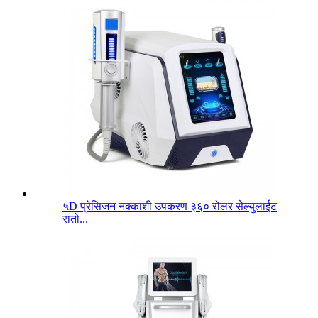
५D प्रेसिजन नक्काशी उपकरण ३६० रोलर सेल्युलाईट
रातो...