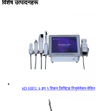
विशेष उत्पादनहरू
४D HIFU ६ इन १ स्किन लिफ्टिङ रिजुभेनेसन मेसिन