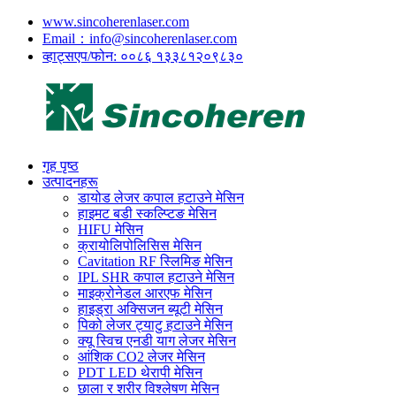
www.sincoherenlaser.com
Email：info@sincoherenlaser.com
व्हाट्सएप/फोन: ००८६ १३३८१२०९८३०
गृह पृष्ठ
उत्पादनहरू
डायोड लेजर कपाल हटाउने मेसिन
हाइमट बडी स्कल्प्टिङ मेसिन
HIFU मेसिन
क्रायोलिपोलिसिस मेसिन
Cavitation RF स्लिमिङ मेसिन
IPL SHR कपाल हटाउने मेसिन
माइक्रोनेडल आरएफ मेसिन
हाइड्रा अक्सिजन ब्यूटी मेसिन
पिको लेजर ट्याटु हटाउने मेसिन
क्यू स्विच एनडी याग लेजर मेसिन
आंशिक CO2 लेजर मेसिन
PDT LED थेरापी मेसिन
छाला र शरीर विश्लेषण मेसिन