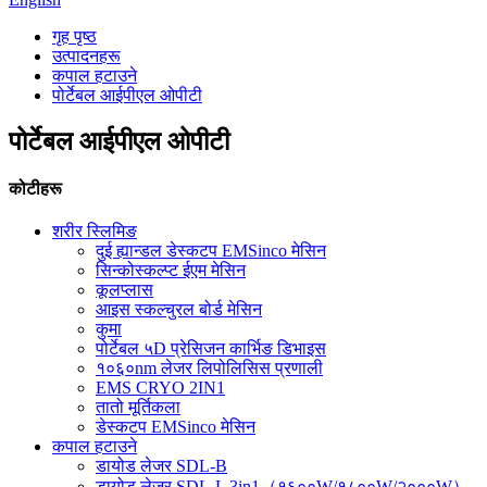
गृह पृष्ठ
उत्पादनहरू
कपाल हटाउने
पोर्टेबल आईपीएल ओपीटी
पोर्टेबल आईपीएल ओपीटी
कोटीहरू
शरीर स्लिमिङ
दुई ह्यान्डल डेस्कटप EMSinco मेसिन
सिन्कोस्कल्प्ट ईएम मेसिन
कूलप्लास
आइस स्कल्चुरल बोर्ड मेसिन
कुमा
पोर्टेबल ५D प्रेसिजन कार्भिङ डिभाइस
१०६०nm लेजर लिपोलिसिस प्रणाली
EMS CRYO 2IN1
तातो मूर्तिकला
डेस्कटप EMSinco मेसिन
कपाल हटाउने
डायोड लेजर SDL-B
डायोड लेजर SDL-L 3in1（१६००W/१८००W/२०००W）