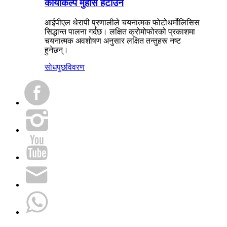
कायाकल्प मुँहासे हटाउने
आईपीएल थेरापी प्रणालीले चयनात्मक फोटोथर्मोलिसिस
सिद्धान्त पालना गर्दछ। लक्षित क्रोमोफोरको प्रकाशमा
चयनात्मक अवशोषण अनुसार लक्षित तन्तुहरू नष्ट
हुनेछन्।
सोधपुछ
विवरण