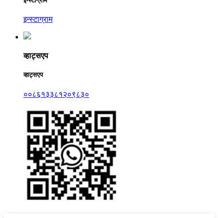
इन्स्टाग्राम
इन्स्टाग्राम
व्हाट्सएप
व्हाट्सएप
००८६१३३८१२०९८३०