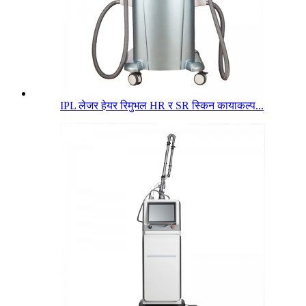
IPL लेजर हेयर रिमुभल HR र SR स्किन कायाकल्प...