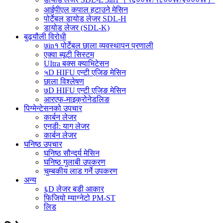
आईपीएल कपाल हटाउने मेसिन
पोर्टेबल डायोड लेजर SDL-H
डायोड लेजर (SDL-K)
बुढ्यौली विरोधी
७in१ पोर्टेबल छाला व्यवस्थापन प्रणाली
एक्वा ब्यूटी सिस्टम
UItra बक्स क्याभिटेसन
५D HIFU एन्टी एजिङ मेसिन
छाला विश्लेषण
७D HIFU एन्टी एजिङ मेसिन
आरएफ-माइक्रोनेडलिङ
पिग्मेन्टेसनको उपचार
कार्बन लेजर
एनडी: याग लेजर
कार्बन लेजर
घनिष्ठ उपचार
घनिष्ठ सौन्दर्य मेसिन
घनिष्ठ गुलाबी उपकरण
चुम्बकीय लाड गर्ने उपकरण
अन्य
६D लेजर बडी आकार
फिजियो म्याग्नेटो PM-ST
लिड