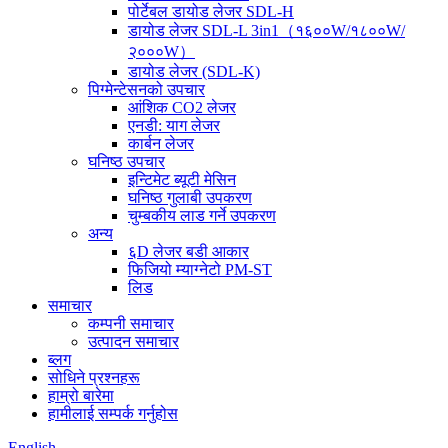
पोर्टेबल डायोड लेजर SDL-H
डायोड लेजर SDL-L 3in1（१६००W/१८००W/
२०००W）
डायोड लेजर (SDL-K)
पिग्मेन्टेसनको उपचार
आंशिक CO2 लेजर
एनडी: याग लेजर
कार्बन लेजर
घनिष्ठ उपचार
इन्टिमेट ब्यूटी मेसिन
घनिष्ठ गुलाबी उपकरण
चुम्बकीय लाड गर्ने उपकरण
अन्य
६D लेजर बडी आकार
फिजियो म्याग्नेटो PM-ST
लिड
समाचार
कम्पनी समाचार
उत्पादन समाचार
ब्लग
सोधिने प्रश्नहरू
हाम्रो बारेमा
हामीलाई सम्पर्क गर्नुहोस
English