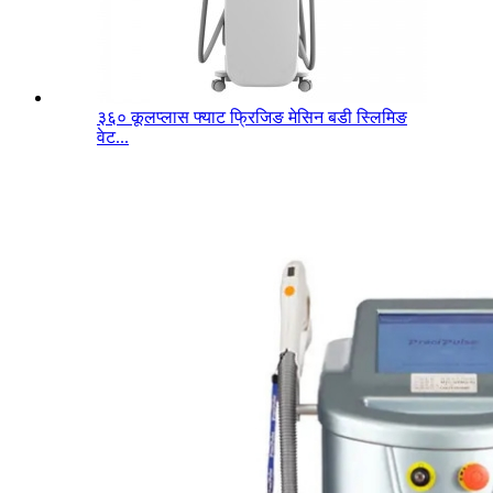
३६० कूलप्लास फ्याट फ्रिजिङ मेसिन बडी स्लिमिङ
वेट...