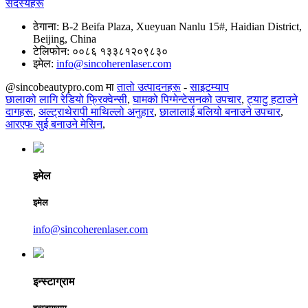
सदस्यहरू
ठेगाना:
B-2 Beifa Plaza, Xueyuan Nanlu 15#, Haidian District,
Beijing, China
टेलिफोन:
००८६ १३३८१२०९८३०
इमेल:
info@sincoherenlaser.com
@sincobeautypro.com मा
तातो उत्पादनहरू
-
साइटम्याप
छालाको लागि रेडियो फ्रिक्वेन्सी
,
घामको पिग्मेन्टेसनको उपचार
,
ट्याटु हटाउने
दागहरू
,
अल्ट्राथेरापी माथिल्लो अनुहार
,
छालालाई बलियो बनाउने उपचार
,
आरएफ सुई बनाउने मेसिन
,
इमेल
इमेल
info@sincoherenlaser.com
इन्स्टाग्राम