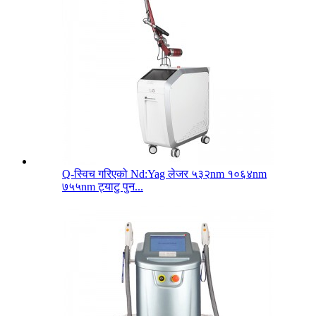
Q-स्विच गरिएको Nd:Yag लेजर ५३२nm १०६४nm
७५५nm ट्याटु पुन...