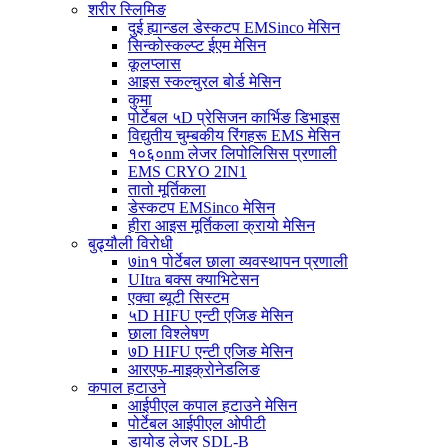
शरीर स्लिमिङ
दुई ह्यान्डल डेस्कटप EMSinco मेसिन
सिन्कोस्कल्प्ट ईएम मेसिन
कूलप्लास
आइस स्कल्चुरल बोर्ड मेसिन
कुमा
पोर्टेबल ५D प्रेसिजन कार्भिङ डिभाइस
विद्युतीय चुम्बकीय रिंगहरू EMS मेसिन
१०६०nm लेजर लिपोलिसिस प्रणाली
EMS CRYO 2IN1
तातो मूर्तिकला
डेस्कटप EMSinco मेसिन
हीरा आइस मूर्तिकला क्रायो मेसिन
बुढ्यौली विरोधी
७in१ पोर्टेबल छाला व्यवस्थापन प्रणाली
UItra बक्स क्याभिटेसन
एक्वा ब्यूटी सिस्टम
५D HIFU एन्टी एजिङ मेसिन
छाला विश्लेषण
७D HIFU एन्टी एजिङ मेसिन
आरएफ-माइक्रोनेडलिङ
कपाल हटाउने
आईपीएल कपाल हटाउने मेसिन
पोर्टेबल आईपीएल ओपीटी
डायोड लेजर SDL-B