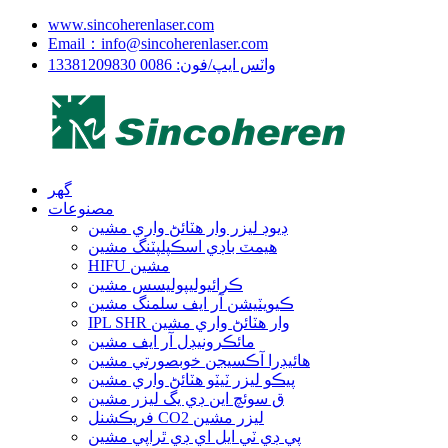
www.sincoherenlaser.com
Email：info@sincoherenlaser.com
واٽس ايپ/فون: 0086 13381209830
گھر
مصنوعات
ڊيوڊ ليزر وار هٽائڻ واري مشين
هيمٽ باڊي اسڪپلپٽنگ مشين
HIFU مشين
ڪرائيوليپوليسس مشين
ڪيويٽيشن آر ايف سلمنگ مشين
IPL SHR وار هٽائڻ واري مشين
مائڪرونيڊل آر ايف مشين
هائيڊرا آڪسيجن خوبصورتي مشين
پيڪو ليزر ٽيٽو هٽائڻ واري مشين
ق سوئچ اين ڊي يگ ليزر مشين
فريڪشنل CO2 ليزر مشين
پي ڊي ٽي ايل اي ڊي ٿراپي مشين