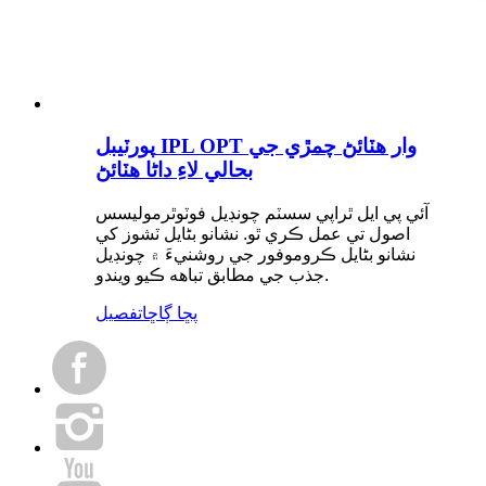
پورٽيبل IPL OPT وار هٽائڻ چمڙي جي
بحالي لاءِ داڻا هٽائڻ
آئي پي ايل ٿراپي سسٽم چونڊيل فوٽوٿرموليسس
اصول تي عمل ڪري ٿو. نشانو بڻايل ٽشوز کي
نشانو بڻايل ڪروموفور جي روشنيءَ ۾ چونڊيل
جذب جي مطابق تباهه ڪيو ويندو.
پڇا ڳاڇا
تفصيل