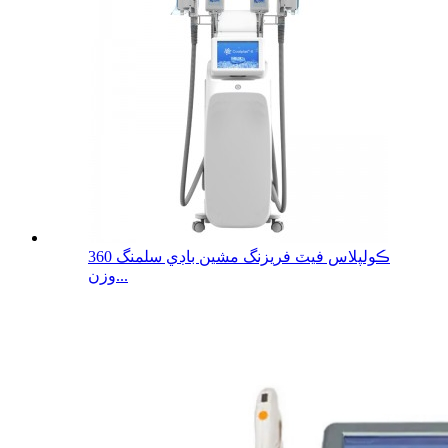
360 ڪولپلاس فيٽ فريزنگ مشين باڊي سلمنگ
وزن...