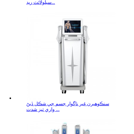
سيلولائٽ ريڊ...
سنڪوهيرن غير ناگوار جسم جي شڪل ڏيڻ
واري تيز شدت ...