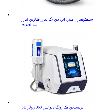
سنڪوهيرن ميني اين ڊي-يگ ليزر ڪاربن ليزر
ٽيٽو ريم...
5D پريسيجن ڪارونگ ڊيوائس 360 رولر