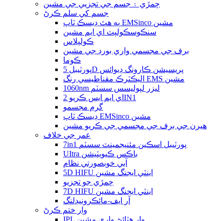
چمڙي ۽ جسم جي تجزيي جي مشين
جسم کي سلم ڪرڻ
ٻه هٿ ڊيسڪ ٽاپ EMSinco مشين
سنڪوسڪولپٽ اي ايم مشين
ڪولپلاس
برف جي مجسمي واري بورڊ جي مشين
ڪوما
پورٽيبل 5D پريسيشن ڪارونگ ڊيوائس
اليڪٽرڪ مقناطيسي رنگ EMS مشين
1060nm ليزر لپوليسس سسٽم
اي ايم ايس ڪريو 2IN1
گرم مجسمو
ڊيسڪ ٽاپ EMSinco مشين
هيرن جي برف جي مجسمي جي ڪريو مشين
عمر جي خلاف
7in1 پورٽيبل اسڪين مئنيجمينٽ سسٽم
UItra باڪس ڪيويٽيشن
آبي خوبصورتي نظام
5D HIFU اينٽي ايجنگ مشين
چمڙي جو تجزيو
7D HIFU اينٽي ايجنگ مشين
آر ايف-مائڪرونيڊلنگ
وار ختم ڪرڻ
IPL وار هٽائڻ واري مشين