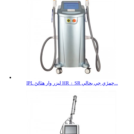
IPL ليزر وار هٽائڻ HR ۽ SR چمڙي جي بحالي...