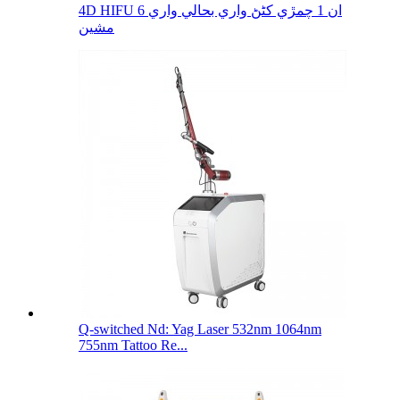
4D HIFU 6 ان 1 چمڙي کڻڻ واري بحالي واري
مشين
Q-switched Nd: Yag Laser 532nm 1064nm
755nm Tattoo Re...