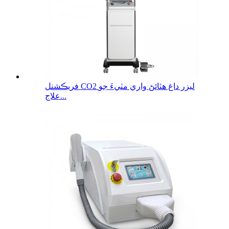
فريڪشنل CO2 ليزر داغ هٽائڻ واري مٽيءَ جو
علاج...