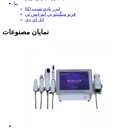
ٻيا
6D ليزر باڊي شيپ
فزيو ميگنيٽو پي ايم-ايس ٽي
ايل اي ڊي
نمايان مصنوعات