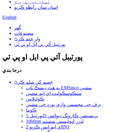
اسان جي باري ۾
اسان سان رابطو ڪريو
English
گھر
مصنوعات
وار ختم ڪرڻ
پورٽيبل آئي پي ايل او پي ٽي
پورٽيبل آئي پي ايل او پي ٽي
درجا بندي
جسم کي سلم ڪرڻ
ٻه هٿ ڊيسڪ ٽاپ EMSinco مشين
سنڪوسڪولپٽ اي ايم مشين
ڪولپلاس
برف جي مجسمي واري بورڊ جي مشين
ڪوما
پورٽيبل 5D پريسيشن ڪارونگ ڊيوائس
1060nm ليزر لپوليسس سسٽم
اي ايم ايس ڪريو 2IN1