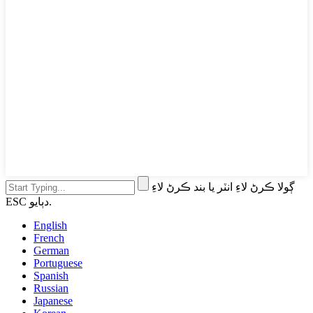
ڳولا ڪرڻ لاءِ انٽر يا بند ڪرڻ لاءِ
ESC دٻايو.
English
French
German
Portuguese
Spanish
Russian
Japanese