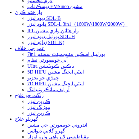
گرم مجسمو
ڊيسڪ ٽاپ EMSinco مشين
وار ختم ڪرڻ
ڊيوڊ ليزر SDL-B
ڊايوڊ ليزر SDL-L 3in1（1600W/1800W/2000W）
IPL وار هٽائڻ واري مشين
پورٽبل ڊيوڊ ليزر SDL-H
ڊاءِڊ ليزر (SDL-K)
عمر جي خلاف
7in1 پورٽيبل اسڪين مئنيجمينٽ سسٽم
آبي خوبصورتي نظام
UItra باڪس ڪيويٽيشن
5D HIFU اينٽي ايجنگ مشين
چمڙي جو تجزيو
7D HIFU اينٽي ايجنگ مشين
آر ايف-مائڪرونيڊلنگ
رنگت جو علاج
ڪاربن ليزر
ٻيو: يگ ليزر
ڪاربن ليزر
گهريلو علاج
اندروني خوبصورتي جي مشين
گهرو گلابي ڊيوائس
مقناطيسي لاپرواهي وارو اوزار