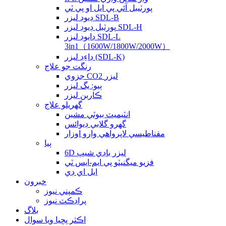
پورٽيبل آئي پي ايل او پي ٽي
ڊيوڊ ليزر SDL-B
پورٽبل ڊيوڊ ليزر SDL-H
ڊايوڊ ليزر SDL-L
3in1（1600W/1800W/2000W）
ڊاءِڊ ليزر (SDL-K)
رنگت جو علاج
جزوي CO2 ليزر
ٻيو: يگ ليزر
ڪاربن ليزر
گهريلو علاج
انٽيميٽ بيوٽي ​​مشين
گهرو گلابي ڊيوائس
مقناطيسي لاپرواهي وارو اوزار
ٻيا
6D ليزر باڊي شيپ
فزيو ميگنيٽو پي ايم-ايس ٽي
ايل اي ڊي
خبرون
ڪمپني نيوز
پراڊڪٽ نيوز
بلاگ
اڪثر پڇيا ويا سوال