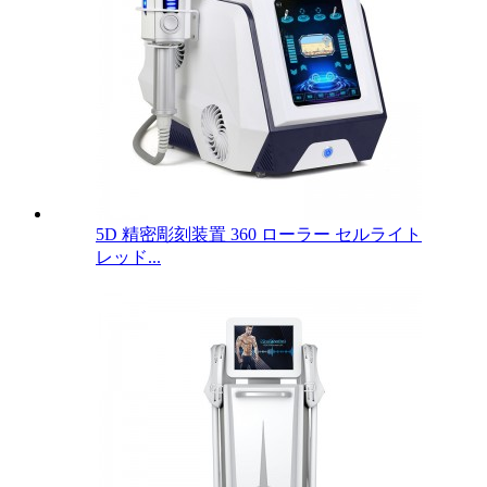
5D 精密彫刻装置 360 ローラー セルライト
レッド...