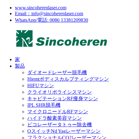
www.sincoherenlaser.com
Email：info@sincoherenlaser.com
WhatsApp/電話: 0086 13381209830
家
製品
ダイオードレーザー脱毛機
Hiemtボディスカルプティングマシン
HIFUマシン
クライオリポライシスマシン
キャビテーションRF痩身マシン
IPL SHR脱毛機
マイクロニードルRFマシン
ハイドラ酸素美容マシン
ピコレーザータトゥー除去機
QスイッチNd Yagレーザーマシン
フラクショナルCO2レーザーマシン