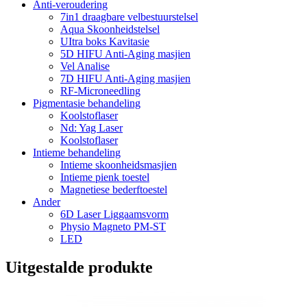
Anti-veroudering
7in1 draagbare velbestuurstelsel
Aqua Skoonheidstelsel
UItra boks Kavitasie
5D HIFU Anti-Aging masjien
Vel Analise
7D HIFU Anti-Aging masjien
RF-Microneedling
Pigmentasie behandeling
Koolstoflaser
Nd: Yag Laser
Koolstoflaser
Intieme behandeling
Intieme skoonheidsmasjien
Intieme pienk toestel
Magnetiese bederftoestel
Ander
6D Laser Liggaamsvorm
Physio Magneto PM-ST
LED
Uitgestalde produkte