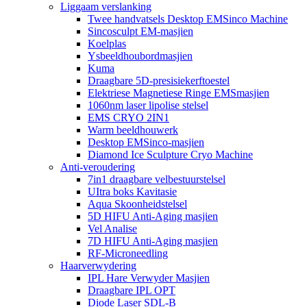
Liggaam verslanking
Twee handvatsels Desktop EMSinco Machine
Sincosculpt EM-masjien
Koelplas
Ysbeeldhoubordmasjien
Kuma
Draagbare 5D-presisiekerftoestel
Elektriese Magnetiese Ringe EMSmasjien
1060nm laser lipolise stelsel
EMS CRYO 2IN1
Warm beeldhouwerk
Desktop EMSinco-masjien
Diamond Ice Sculpture Cryo Machine
Anti-veroudering
7in1 draagbare velbestuurstelsel
UItra boks Kavitasie
Aqua Skoonheidstelsel
5D HIFU Anti-Aging masjien
Vel Analise
7D HIFU Anti-Aging masjien
RF-Microneedling
Haarverwydering
IPL Hare Verwyder Masjien
Draagbare IPL OPT
Diode Laser SDL-B