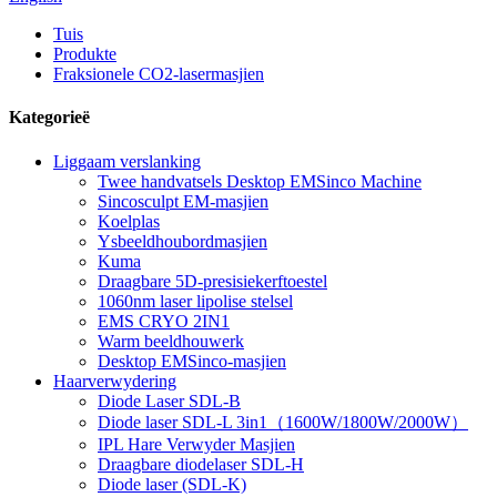
Tuis
Produkte
Fraksionele CO2-lasermasjien
Kategorieë
Liggaam verslanking
Twee handvatsels Desktop EMSinco Machine
Sincosculpt EM-masjien
Koelplas
Ysbeeldhoubordmasjien
Kuma
Draagbare 5D-presisiekerftoestel
1060nm laser lipolise stelsel
EMS CRYO 2IN1
Warm beeldhouwerk
Desktop EMSinco-masjien
Haarverwydering
Diode Laser SDL-B
Diode laser SDL-L 3in1（1600W/1800W/2000W）
IPL Hare Verwyder Masjien
Draagbare diodelaser SDL-H
Diode laser (SDL-K)