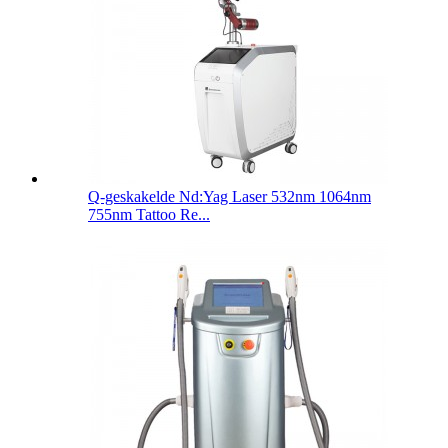
Q-geskakelde Nd:Yag Laser 532nm 1064nm
755nm Tattoo Re...