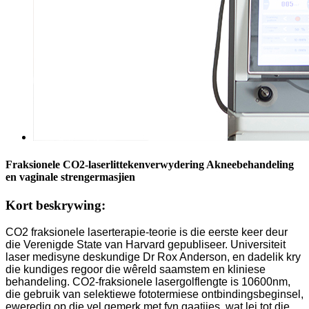
Fraksionele CO2-laserlittekenverwydering Akneebehandeling
en vaginale strengermasjien
Kort beskrywing:
CO2 fraksionele laserterapie-teorie is die eerste keer deur
die Verenigde State van Harvard gepubliseer. Universiteit
laser medisyne deskundige Dr Rox Anderson, en dadelik kry
die kundiges regoor die wêreld saamstem en kliniese
behandeling. CO2-fraksionele lasergolflengte is 10600nm,
die gebruik van selektiewe fototermiese ontbindingsbeginsel,
eweredig op die vel gemerk met fyn gaatjies, wat lei tot die