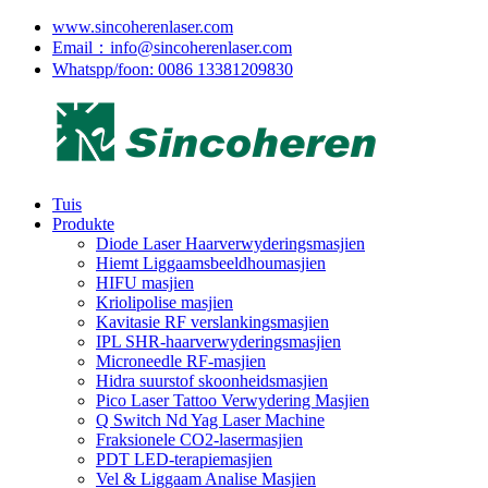
www.sincoherenlaser.com
Email：info@sincoherenlaser.com
Whatspp/foon: 0086 13381209830
Tuis
Produkte
Diode Laser Haarverwyderingsmasjien
Hiemt Liggaamsbeeldhoumasjien
HIFU masjien
Kriolipolise masjien
Kavitasie RF verslankingsmasjien
IPL SHR-haarverwyderingsmasjien
Microneedle RF-masjien
Hidra suurstof skoonheidsmasjien
Pico Laser Tattoo Verwydering Masjien
Q Switch Nd Yag Laser Machine
Fraksionele CO2-lasermasjien
PDT LED-terapiemasjien
Vel & Liggaam Analise Masjien