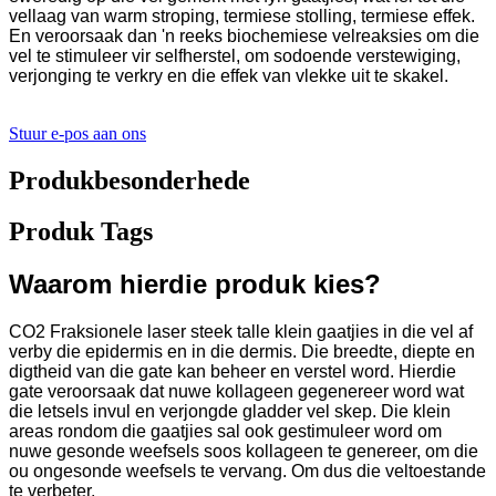
vellaag van warm stroping, termiese stolling, termiese effek.
En veroorsaak dan 'n reeks biochemiese velreaksies om die
vel te stimuleer vir selfherstel, om sodoende verstewiging,
verjonging te verkry en die effek van vlekke uit te skakel.
Stuur e-pos aan ons
Produkbesonderhede
Produk Tags
Waarom hierdie produk kies?
CO2 Fraksionele laser steek talle klein gaatjies in die vel af
verby die epidermis en in die dermis. Die breedte, diepte en
digtheid van die gate kan beheer en verstel word. Hierdie
gate veroorsaak dat nuwe kollageen gegenereer word wat
die letsels invul en verjongde gladder vel skep. Die klein
areas rondom die gaatjies sal ook gestimuleer word om
nuwe gesonde weefsels soos kollageen te genereer, om die
ou ongesonde weefsels te vervang. Om dus die veltoestande
te verbeter.