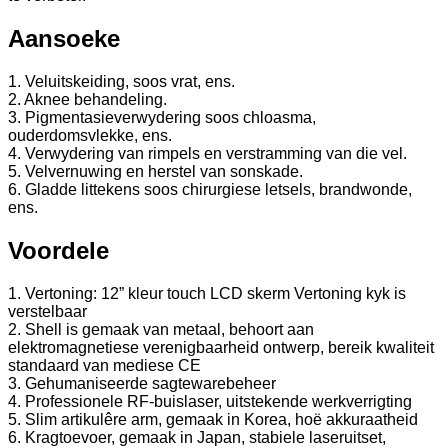
Aansoeke
1. Veluitskeiding, soos vrat, ens.
2. Aknee behandeling.
3. Pigmentasieverwydering soos chloasma,
ouderdomsvlekke, ens.
4. Verwydering van rimpels en verstramming van die vel.
5. Velvernuwing en herstel van sonskade.
6. Gladde littekens soos chirurgiese letsels, brandwonde,
ens.
Voordele
1. Vertoning: 12” kleur touch LCD skerm Vertoning kyk is
verstelbaar
2. Shell is gemaak van metaal, behoort aan
elektromagnetiese verenigbaarheid ontwerp, bereik kwaliteit
standaard van mediese CE
3. Gehumaniseerde sagtewarebeheer
4. Professionele RF-buislaser, uitstekende werkverrigting
5. Slim artikulêre arm, gemaak in Korea, hoë akkuraatheid
6. Kragtoevoer, gemaak in Japan, stabiele laseruitset,