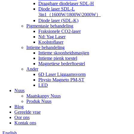
Draagbare diodelaser SDL-H
Diode laser SDL-L
3in1（1600W/1800W/2000W）
Diode laser (SDL-K)
Pigmentasie behandeling
Fraksionele CO2-laser
Nd: Yag Laser
Koolstoflaser
Intieme behandeling
Intieme skoonheidsmasjien
Intieme pienk toestel
Magnetiese bederftoestel
Ander
6D Laser Liggaamsvorm
Physio Magneto PM-ST
LED
Nuus
Maatskappy Nuus
Produk Nuus
Blog
Gereelde vrae
Oor ons
Kontak ons
English