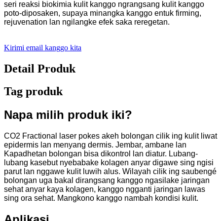
seri reaksi biokimia kulit kanggo ngrangsang kulit kanggo
poto-diposaken, supaya minangka kanggo entuk firming,
rejuvenation lan ngilangke efek saka reregetan.
Kirimi email kanggo kita
Detail Produk
Tag produk
Napa milih produk iki?
CO2 Fractional laser pokes akeh bolongan cilik ing kulit liwat
epidermis lan menyang dermis. Jembar, ambane lan
Kapadhetan bolongan bisa dikontrol lan diatur. Lubang-
lubang kasebut nyebabake kolagen anyar digawe sing ngisi
parut lan nggawe kulit luwih alus. Wilayah cilik ing saubengé
bolongan uga bakal dirangsang kanggo ngasilake jaringan
sehat anyar kaya kolagen, kanggo ngganti jaringan lawas
sing ora sehat. Mangkono kanggo nambah kondisi kulit.
Aplikasi