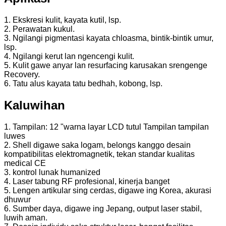
1. Ekskresi kulit, kayata kutil, lsp.
2. Perawatan kukul.
3. Ngilangi pigmentasi kayata chloasma, bintik-bintik umur,
lsp.
4. Ngilangi kerut lan ngencengi kulit.
5. Kulit gawe anyar lan resurfacing karusakan srengenge
Recovery.
6. Tatu alus kayata tatu bedhah, kobong, lsp.
Kaluwihan
1. Tampilan: 12 "warna layar LCD tutul Tampilan tampilan
luwes
2. Shell digawe saka logam, belongs kanggo desain
kompatibilitas elektromagnetik, tekan standar kualitas
medical CE
3. kontrol lunak humanized
4. Laser tabung RF profesional, kinerja banget
5. Lengen artikular sing cerdas, digawe ing Korea, akurasi
dhuwur
6. Sumber daya, digawe ing Jepang, output laser stabil,
luwih aman.