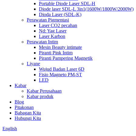
Portable Diode Laser SDL-H
Diode laser SDL-L 3in1(1600W/1800W/2000W)
Dioda Laser (SDL-K)
Perawatan Pigmentasi
Laser CO2 pecahan
Nd: Yag Laser
Laser Karbon
Perawatan Intim
Mesin Beauty intimate
Piranti Pink Intim
Piranti Pampering Magnetik
Liyane
Wujud Badan Laser 6D
Fisio Magneto PM-ST
LED
Kabar
Kabar Perusahaan
Kabar produk
Blog
Pitakonan
Babagan Kita
Hubungi Kita
English