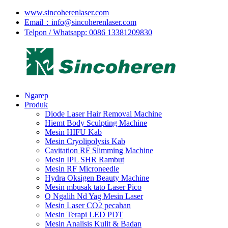
www.sincoherenlaser.com
Email：info@sincoherenlaser.com
Telpon / Whatsapp: 0086 13381209830
Ngarep
Produk
Diode Laser Hair Removal Machine
Hiemt Body Sculpting Machine
Mesin HIFU Kab
Mesin Cryolipolysis Kab
Cavitation RF Slimming Machine
Mesin IPL SHR Rambut
Mesin RF Microneedle
Hydra Oksigen Beauty Machine
Mesin mbusak tato Laser Pico
Q Ngalih Nd Yag Mesin Laser
Mesin Laser CO2 pecahan
Mesin Terapi LED PDT
Mesin Analisis Kulit & Badan