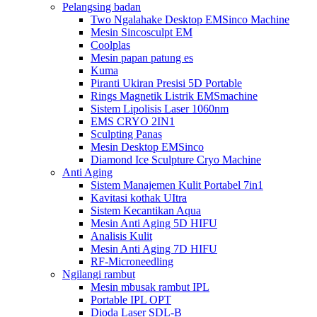
Pelangsing badan
Two Ngalahake Desktop EMSinco Machine
Mesin Sincosculpt EM
Coolplas
Mesin papan patung es
Kuma
Piranti Ukiran Presisi 5D Portable
Rings Magnetik Listrik EMSmachine
Sistem Lipolisis Laser 1060nm
EMS CRYO 2IN1
Sculpting Panas
Mesin Desktop EMSinco
Diamond Ice Sculpture Cryo Machine
Anti Aging
Sistem Manajemen Kulit Portabel 7in1
Kavitasi kothak UItra
Sistem Kecantikan Aqua
Mesin Anti Aging 5D HIFU
Analisis Kulit
Mesin Anti Aging 7D HIFU
RF-Microneedling
Ngilangi rambut
Mesin mbusak rambut IPL
Portable IPL OPT
Dioda Laser SDL-B