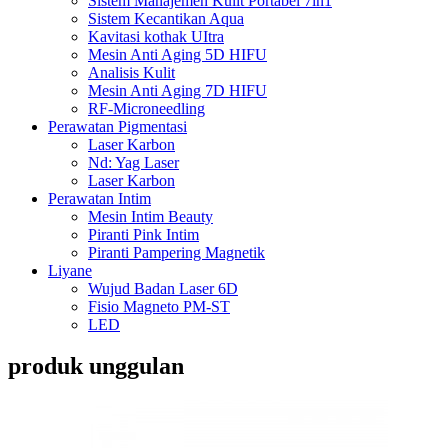
Sistem Manajemen Kulit Portabel 7in1
Sistem Kecantikan Aqua
Kavitasi kothak UItra
Mesin Anti Aging 5D HIFU
Analisis Kulit
Mesin Anti Aging 7D HIFU
RF-Microneedling
Perawatan Pigmentasi
Laser Karbon
Nd: Yag Laser
Laser Karbon
Perawatan Intim
Mesin Intim Beauty
Piranti Pink Intim
Piranti Pampering Magnetik
Liyane
Wujud Badan Laser 6D
Fisio Magneto PM-ST
LED
produk unggulan