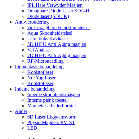
IPL Hare Verwyder Masjien
Draagbare Diode Laser SDL-H
Diode laser (SDL-K)
Anti-veroudering
7in1 draagbare velbestuurstelsel
Aqua Skoonheidstelsel
UItra boks Kavitasie
5D HIFU Anti-Aging masjien
Vel Analise
7D HIFU Anti-Aging masjien
RF-Microneedling
Pigmentasie behandeling
Koolstoflaser
Nd: Yag Laser
Koolstoflaser
Intieme behandeling
Intieme skoonheidsmasjien
Intieme pienk toestel
Magnetiese bederftoestel
Ander
6D Laser Liggaamsvorm
Physio Magneto PM-ST
LED