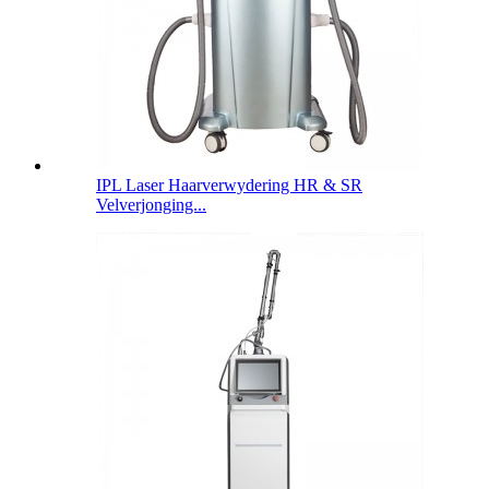
IPL Laser Haarverwydering HR & SR
Velverjonging...