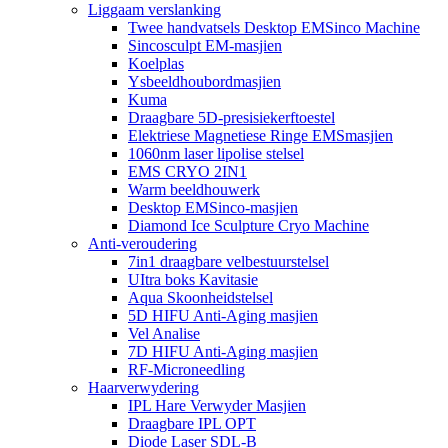
Liggaam verslanking
Twee handvatsels Desktop EMSinco Machine
Sincosculpt EM-masjien
Koelplas
Ysbeeldhoubordmasjien
Kuma
Draagbare 5D-presisiekerftoestel
Elektriese Magnetiese Ringe EMSmasjien
1060nm laser lipolise stelsel
EMS CRYO 2IN1
Warm beeldhouwerk
Desktop EMSinco-masjien
Diamond Ice Sculpture Cryo Machine
Anti-veroudering
7in1 draagbare velbestuurstelsel
UItra boks Kavitasie
Aqua Skoonheidstelsel
5D HIFU Anti-Aging masjien
Vel Analise
7D HIFU Anti-Aging masjien
RF-Microneedling
Haarverwydering
IPL Hare Verwyder Masjien
Draagbare IPL OPT
Diode Laser SDL-B