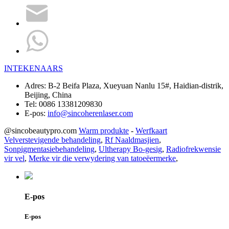
INTEKENAARS
Adres:
B-2 Beifa Plaza, Xueyuan Nanlu 15#, Haidian-distrik,
Beijing, China
Tel:
0086 13381209830
E-pos:
info@sincoherenlaser.com
@sincobeautypro.com
Warm produkte
-
Werfkaart
Velverstevigende behandeling
,
Rf Naaldmasjien
,
Sonpigmentasiebehandeling
,
Ultherapy Bo-gesig
,
Radiofrekwensie
vir vel
,
Merke vir die verwydering van tatoeëermerke
,
E-pos
E-pos