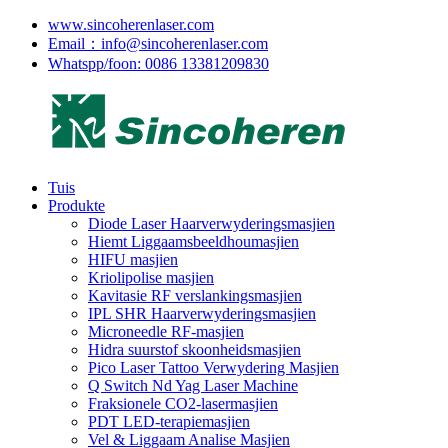
www.sincoherenlaser.com
Email：info@sincoherenlaser.com
Whatspp/foon: 0086 13381209830
Tuis
Produkte
Diode Laser Haarverwyderingsmasjien
Hiemt Liggaamsbeeldhoumasjien
HIFU masjien
Kriolipolise masjien
Kavitasie RF verslankingsmasjien
IPL SHR Haarverwyderingsmasjien
Microneedle RF-masjien
Hidra suurstof skoonheidsmasjien
Pico Laser Tattoo Verwydering Masjien
Q Switch Nd Yag Laser Machine
Fraksionele CO2-lasermasjien
PDT LED-terapiemasjien
Vel & Liggaam Analise Masjien