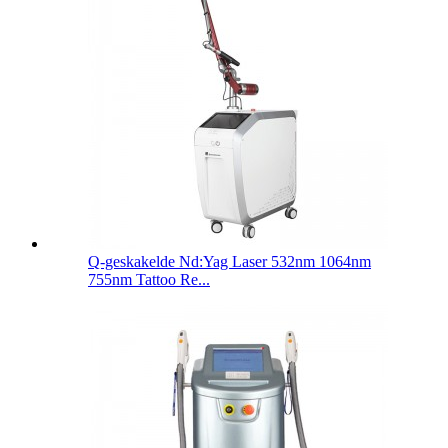
Q-geskakelde Nd:Yag Laser 532nm 1064nm
755nm Tattoo Re...