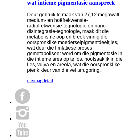
wat intieme pigmentasie aanspreek
Deur gebruik te maak van 27,12 megawatt
medium- en hoëfrekwensie-
radiofrekwensie-tegnologie en nano-
disintegrasie-tegnologie, maak dit die
metabolisme oop en breek vinnig die
oorspronklike moederselpigmentdeeltjies,
wat deur die limfatiese proses
gemetaboliseer word om die pigmentasie in
die intieme area op te los, hoofsaaklik in die
lies, vulva en areola, wat die oorspronklike
pienk kleur van die vel terugbring.
navraag
detail