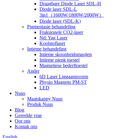
Draagbare Diode Laser SDL-H
Diode laser SDL-L
3in1（1600W/1800W/2000W）
Diode laser (SDL-K)
Pigmentasie behandeling
Fraksionele CO2-laser
Nd: Yag Laser
Koolstoflaser
Intieme behandeling
Intieme skoonheidsmasjien
Intieme pienk toestel
Magnetiese bederftoestel
Ander
6D Laser Liggaamsvorm
Physio Magneto PM-ST
LED
Nuus
Maatskappy Nuus
Produk Nuus
Blog
Gereelde vrae
Oor ons
Kontak ons
English