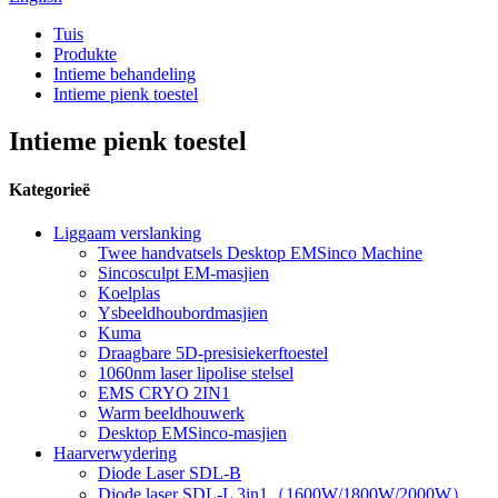
Tuis
Produkte
Intieme behandeling
Intieme pienk toestel
Intieme pienk toestel
Kategorieë
Liggaam verslanking
Twee handvatsels Desktop EMSinco Machine
Sincosculpt EM-masjien
Koelplas
Ysbeeldhoubordmasjien
Kuma
Draagbare 5D-presisiekerftoestel
1060nm laser lipolise stelsel
EMS CRYO 2IN1
Warm beeldhouwerk
Desktop EMSinco-masjien
Haarverwydering
Diode Laser SDL-B
Diode laser SDL-L 3in1（1600W/1800W/2000W）