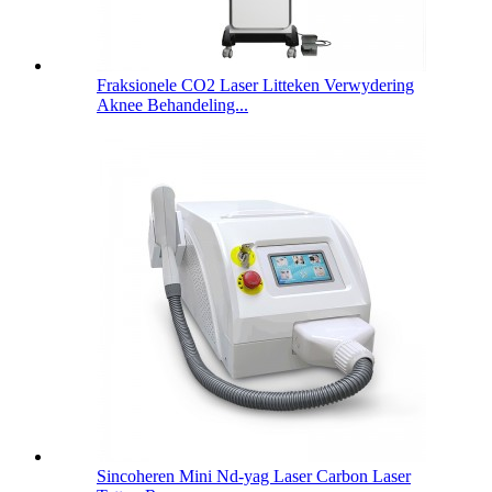
Fraksionele CO2 Laser Litteken Verwydering
Aknee Behandeling...
Sincoheren Mini Nd-yag Laser Carbon Laser