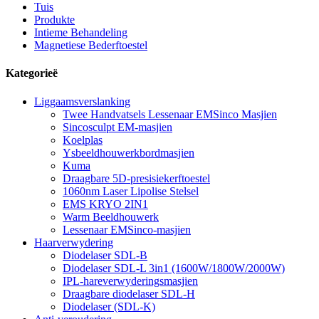
Tuis
Produkte
Intieme Behandeling
Magnetiese Bederftoestel
Kategorieë
Liggaamsverslanking
Twee Handvatsels Lessenaar EMSinco Masjien
Sincosculpt EM-masjien
Koelplas
Ysbeeldhouwerkbordmasjien
Kuma
Draagbare 5D-presisiekerftoestel
1060nm Laser Lipolise Stelsel
EMS KRYO 2IN1
Warm Beeldhouwerk
Lessenaar EMSinco-masjien
Haarverwydering
Diodelaser SDL-B
Diodelaser SDL-L 3in1 (1600W/1800W/2000W)
IPL-hareverwyderingsmasjien
Draagbare diodelaser SDL-H
Diodelaser (SDL-K)