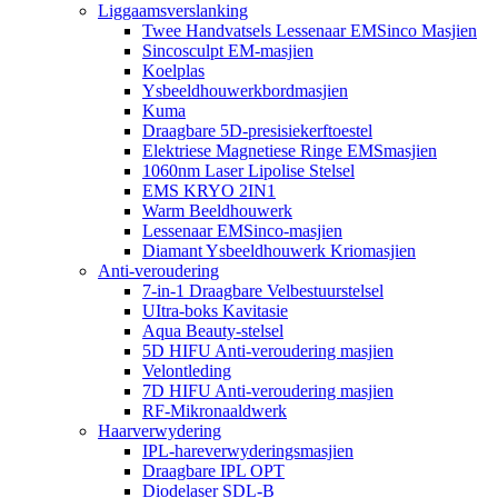
Liggaamsverslanking
Twee Handvatsels Lessenaar EMSinco Masjien
Sincosculpt EM-masjien
Koelplas
Ysbeeldhouwerkbordmasjien
Kuma
Draagbare 5D-presisiekerftoestel
Elektriese Magnetiese Ringe EMSmasjien
1060nm Laser Lipolise Stelsel
EMS KRYO 2IN1
Warm Beeldhouwerk
Lessenaar EMSinco-masjien
Diamant Ysbeeldhouwerk Kriomasjien
Anti-veroudering
7-in-1 Draagbare Velbestuurstelsel
UItra-boks Kavitasie
Aqua Beauty-stelsel
5D HIFU Anti-veroudering masjien
Velontleding
7D HIFU Anti-veroudering masjien
RF-Mikronaaldwerk
Haarverwydering
IPL-hareverwyderingsmasjien
Draagbare IPL OPT
Diodelaser SDL-B