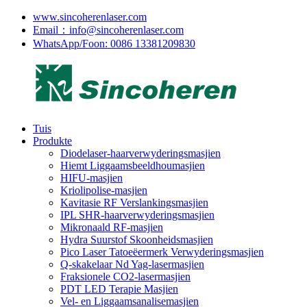
www.sincoherenlaser.com
Email：info@sincoherenlaser.com
WhatsApp/Foon: 0086 13381209830
Tuis
Produkte
Diodelaser-haarverwyderingsmasjien
Hiemt Liggaamsbeeldhoumasjien
HIFU-masjien
Kriolipolise-masjien
Kavitasie RF Verslankingsmasjien
IPL SHR-haarverwyderingsmasjien
Mikronaald RF-masjien
Hydra Suurstof Skoonheidsmasjien
Pico Laser Tatoeëermerk Verwyderingsmasjien
Q-skakelaar Nd Yag-lasermasjien
Fraksionele CO2-lasermasjien
PDT LED Terapie Masjien
Vel- en Liggaamsanalisemasjien