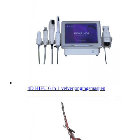
4D HIFU 6-in-1 velverjongingsmasjien