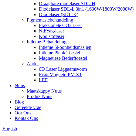
Draagbare diodelaser SDL-H
Diodelaser SDL-L 3in1 (1600W/1800W/2000W)
Diodelaser (SDL-K)
Pigmentasiebehandeling
Fraksionele CO2-laser
Nd:Yag-laser
Koolstoflaser
Intieme Behandeling
Intieme Skoonheidsmasjien
Intieme Pienk Toestel
Magnetiese Bederftoestel
Ander
6D Laser Liggaamsvorm
Fisio Magneto PM-ST
LED
Nuus
Maatskappy Nuus
Produk Nuus
Blog
Gereelde vrae
Oor Ons
Kontak Ons
English