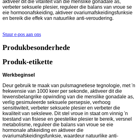
aktiveer dit die vitaliteit van die menslike gonadale as,
verbeter seksuele plesier, reguleer die balans van vroue se
eie hormoonafskeiding, aktiveer ovariumafskeidingsfunksie
en bereik die effek van natuurlike anti-veroudering.
Stuur e-pos aan ons
Produkbesonderhede
Produk-etikette
Werkbeginsel
Deur gebruik te maak van pulsmagnetiese tegnologie, met 'n
frekwensie van 1000 keer per sekonde, aktiveer dit die
lewensbelangrike opwinding van die menslike gonadale as,
verlig gesimuleerde seksuele persepsie, verhoog
sensitiwiteit, verbeter seksuele plesier en verbeter die
kwaliteit van sekslewe. Dit stel vroue in staat om vinnig 'n
toestand van fisiese en geestelike plesier te bereik, versnel
metabolisme, reguleer die balans van vroue se eie
hormonale afskeiding en aktiveer die
ovariumafskeidingsfunksie, waardeur natuurlike anti-