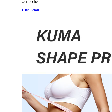
z'erreechen.
Ufro
Detail