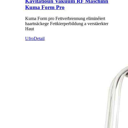
Kavitatioun Vakuum RF Maschinn
Kuma Form Pro
Kuma Form pro Fettverbrennung eliminéiert
haartnäckege Fettkierperbildung a verstäerkter
Haut
Ufro
Detail