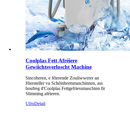
Coolplas Fett Afréiere
Gewiichtsverloscht Machine
Sincoheren, e féierende Zouliwwerer an
Hiersteller vu Schéinheetsmaschinnen, ass
houfreg d'Coolplas Fettgefriessmaschinn fir
Slimming aféieren.
Ufro
Detail