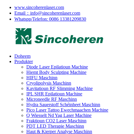
www.sincoherenlaser.com
Email：info@sincoherenlaser.com
Whatspp/Telefon: 0086 13381209830
Doheem
Produkter
Diode Laser Epilatioun Machine
Hiemt Body Sculpting Machine
HIFU Maschinn
Cryolipolysis Maschinn
Kavitatioun RF Slimming Machine
IPL SHR Epilatioun Machine
Microneedle RF Maschinn
Hydra Sauerstoff Schéinheet Maschinn
Pico Laser Tattoo Ewechmaachen Machine
Q Wiesselt Nd Yag Laser Machine
Fraktioun CO2 Laser Maschinn
PDT LED Therapie Maschinn
Haut & Kierper Analyse Maschinn