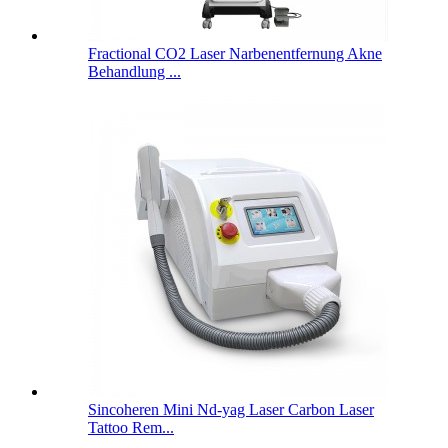
Fractional CO2 Laser Narbenentfernung Akne
Behandlung ...
Sincoheren Mini Nd-yag Laser Carbon Laser
Tattoo Rem...