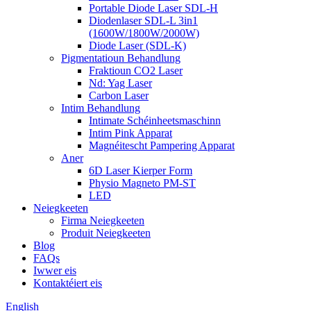
Portable Diode Laser SDL-H
Diodenlaser SDL-L 3in1
(1600W/1800W/2000W)
Diode Laser (SDL-K)
Pigmentatioun Behandlung
Fraktioun CO2 Laser
Nd: Yag Laser
Carbon Laser
Intim Behandlung
Intimate Schéinheetsmaschinn
Intim Pink Apparat
Magnéitescht Pampering Apparat
Aner
6D Laser Kierper Form
Physio Magneto PM-ST
LED
Neiegkeeten
Firma Neiegkeeten
Produit Neiegkeeten
Blog
FAQs
Iwwer eis
Kontaktéiert eis
English