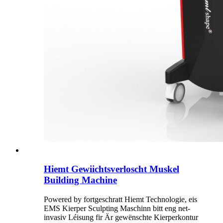
Hiemt Gewiichtsverloscht Muskel
Building Machine
Powered by fortgeschratt Hiemt Technologie, eis
EMS Kierper Sculpting Maschinn bitt eng net-
invasiv Léisung fir Är gewënschte Kierperkontur