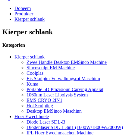
Doheem
Produkter
Kierper schlank
Kierper schlank
Kategorien
Kierper schlank
Zwee Handle Desktop EMSinco Machine
Sincosculpt EM Machine
Coolplas
Eis Skulptur Verwaltungsrot Maschinn
Kuma
Portable 5D Präzisioun Carving Apparat
1060nm Laser Lipolysis System
EMS CRYO 2IN1
Hot Sculpting
Desktop EMSinco Maschinn
Hoer Ewechhuele
Diode Laser SDL-B
Diodenlaser SDL-L 3in1 (1600W/1800W/2000W)
IPL Hoer Ewechmaachen Machine