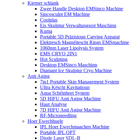
Kierper schlank
Zwee Handle Desktop EMSinco Machine
Sincosculpt EM Machine
Coolplas
Eis Skulptur Verwaltungsrot Maschinn
Kuma
Portable 5D Präzisioun Carving Apparat
Elektresch Magnéitescht Rings EMSmachine
1060nm Laser Lipolysis System
EMS CRYO 2IN1
Hot Sculpting
Desktop EMSinco Maschinn
Diamant Ice Skulptur Cryo Machine
Anti Aging
7in1 Portable Skin Management System
UItra Këscht Kavitatioun
Aqua Schéinheet System
5D HIFU Anti Aging Machine
Haut Analyse
7D HIFU Anti Aging Machine
RF-Microneedling
Hoer Ewechhuele
IPL Hoer Ewechmaachen Machine
Portable IPL OPT
Diode Laser SDL-B