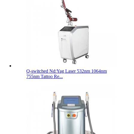
Q-switched Nd:Yag Laser 532nm 1064nm
755nm Tattoo Re...