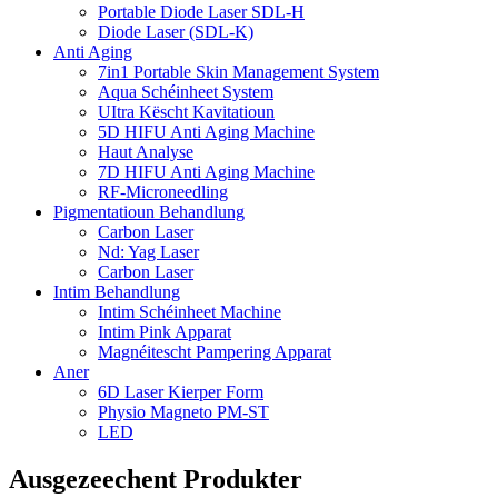
Portable Diode Laser SDL-H
Diode Laser (SDL-K)
Anti Aging
7in1 Portable Skin Management System
Aqua Schéinheet System
UItra Këscht Kavitatioun
5D HIFU Anti Aging Machine
Haut Analyse
7D HIFU Anti Aging Machine
RF-Microneedling
Pigmentatioun Behandlung
Carbon Laser
Nd: Yag Laser
Carbon Laser
Intim Behandlung
Intim Schéinheet Machine
Intim Pink Apparat
Magnéitescht Pampering Apparat
Aner
6D Laser Kierper Form
Physio Magneto PM-ST
LED
Ausgezeechent Produkter