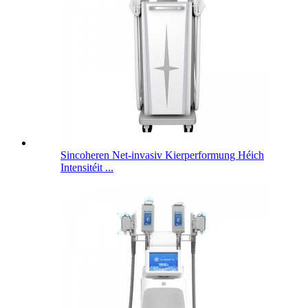
Sincoheren Net-invasiv Kierperformung Héich
Intensitéit ...