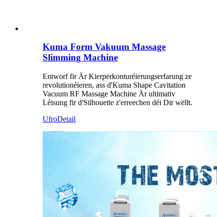
Kuma Form Vakuum Massage
Slimming Machine
Entworf fir Är Kierperkonturéierungserfarung ze
revolutionéieren, ass d'Kuma Shape Cavitation
Vacuum RF Massage Machine Är ultimativ
Léisung fir d'Silhouette z'erreechen déi Dir wëllt.
Ufro
Detail