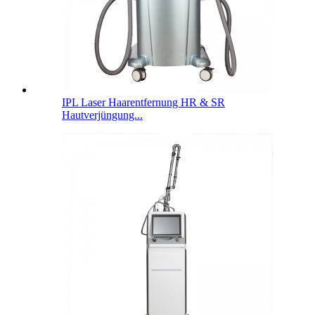
IPL Laser Haarentfernung HR & SR
Hautverjüngung...