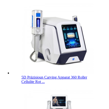
5D Präzisioun Carving Apparat 360 Roller
Cellulite Rot ...