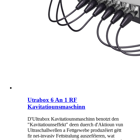
Utrabox 6 An 1 RF
Kavitatiounsmaschinn
D'Ultrabox Kavitatiounsmaschinn benotzt den
"Kavitatiounseffekt" deen duerch d'Aktioun vun
Ultraschallwellen a Fettgewebe produzéiert gëtt
fir net-invasiv Fettstralung auszeféieren, wat