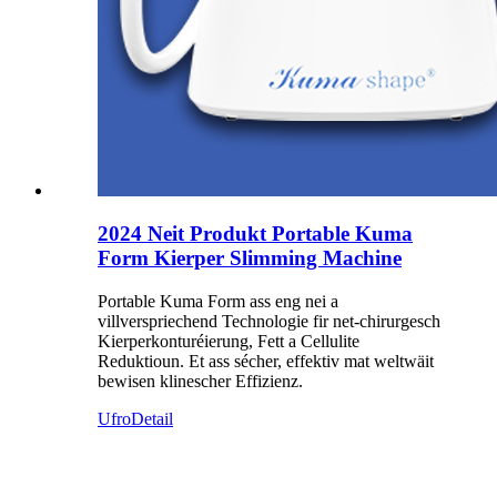
2024 Neit Produkt Portable Kuma
Form Kierper Slimming Machine
Portable Kuma Form ass eng nei a
villverspriechend Technologie fir net-chirurgesch
Kierperkonturéierung, Fett a Cellulite
Reduktioun. Et ass sécher, effektiv mat weltwäit
bewisen klinescher Effizienz.
Ufro
Detail