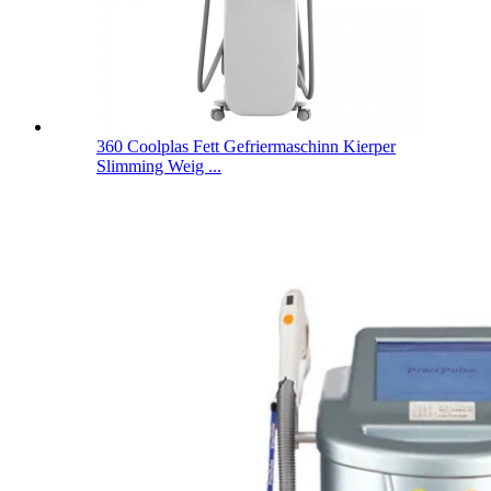
360 Coolplas Fett Gefriermaschinn Kierper
Slimming Weig ...