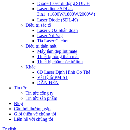
Diode Laser di động SDL-H
Laser diode SDL-L
3in1（1600W/1800W/2000W）
Laser Diode (SDL-K)
Điều trị sắc tố
Laser CO2 phân đoạn
Laser Nd:Yag
Tia Laser Cacbon
Điều trị thân mật
Máy làm đẹp Intimate
Thiết bị hồng thân mật
Thiết bị chăm sóc từ tính
Khác
6D Laser Định Hình Cơ Thể
Vật lý từ PM-ST
DẪN ĐẾN
Tin tức
Tin tức công ty
Tin tức sản phẩm
Blog
Câu hỏi thường gặp
Giới thiệu về chúng tôi
Liên hệ với chúng tôi
English