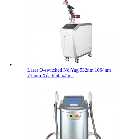
Laser Q-switched Nd:Yag 532nm 1064nm
755nm Xóa hình xăm...