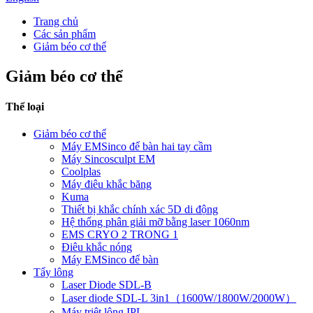
Trang chủ
Các sản phẩm
Giảm béo cơ thể
Giảm béo cơ thể
Thể loại
Giảm béo cơ thể
Máy EMSinco để bàn hai tay cầm
Máy Sincosculpt EM
Coolplas
Máy điêu khắc băng
Kuma
Thiết bị khắc chính xác 5D di động
Hệ thống phân giải mỡ bằng laser 1060nm
EMS CRYO 2 TRONG 1
Điêu khắc nóng
Máy EMSinco để bàn
Tẩy lông
Laser Diode SDL-B
Laser diode SDL-L 3in1（1600W/1800W/2000W）
Máy triệt lông IPL