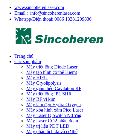
www.sincoherenlaser.com
Email：info@sincoherenlaser.com
Whatspp/Điện thoại: 0086 13381209830
Trang chủ
Các sản phẩm
Máy triệt lông Diode Laser
Máy tạo hình cơ thể Hiemt
Máy HIFU
Máy Cryolipolysis
Máy giảm béo Cavitation RF
Máy triệt lông IPL SHR
Máy RF vi kim
Máy làm đẹp Hydra Oxygen
Máy xóa hình xăm Pico Laser
Máy Laser Q Switch Nd Yag
Máy Laser CO2 phân đoạn
Máy trị liệu PDT LED
Máy phân tích da và cơ thể