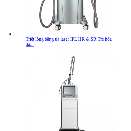
Triệt lông bằng tia laser IPL HR & SR Trẻ hóa
da...