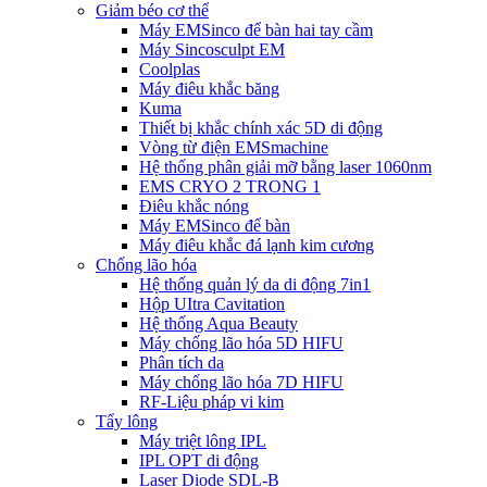
Giảm béo cơ thể
Máy EMSinco để bàn hai tay cầm
Máy Sincosculpt EM
Coolplas
Máy điêu khắc băng
Kuma
Thiết bị khắc chính xác 5D di động
Vòng từ điện EMSmachine
Hệ thống phân giải mỡ bằng laser 1060nm
EMS CRYO 2 TRONG 1
Điêu khắc nóng
Máy EMSinco để bàn
Máy điêu khắc đá lạnh kim cương
Chống lão hóa
Hệ thống quản lý da di động 7in1
Hộp UItra Cavitation
Hệ thống Aqua Beauty
Máy chống lão hóa 5D HIFU
Phân tích da
Máy chống lão hóa 7D HIFU
RF-Liệu pháp vi kim
Tẩy lông
Máy triệt lông IPL
IPL OPT di động
Laser Diode SDL-B