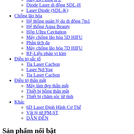
Diode Laser di động SDL-H
Laser Diode (SDL-K)
Chống lão hóa
Hệ thống quản lý da di động 7in1
Hệ thống Aqua Beauty
Hộp UItra Cavitation
Máy chống lão hóa 5D HIFU
Phân tích da
Máy chống lão hóa 7D HIFU
RF-Liệu pháp vi kim
Điều trị sắc tố
Tia Laser Cacbon
Laser Nd:Yag
Tia Laser Cacbon
Điều trị thân mật
Máy làm đẹp thân mật
Thiết bị hồng thân mật
Thiết bị chăm sóc từ tính
Khác
6D Laser Định Hình Cơ Thể
Vật lý từ PM-ST
DẪN ĐẾN
Sản phẩm nổi bật