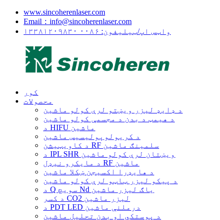
www.sincoherenlaser.com
Email：info@sincoherenlaser.com
واټس اپ/ټیلیفون: ۰۰۸۶ ۱۳۳۸۱۲۰۹۸۳۰
کور
محصولات
د ډایډ لیزر ویښتو لرې کولو ماشین
د هیمټ د بدن د مجسمې کولو ماشین
د HIFU ماشین
د کریولوپولیسیس ماشین
د کاویټیشن RF سلمینګ ماشین
د IPL SHR ویښتان لرې کولو ماشین
د مایکرو نیډل RF ماشین
د هایډرا اکسیجن ښکلا ماشین
د پیکو لیزر ټاټو لرې کولو ماشین
د Q سویچ Nd یاګ لیزر ماشین
د کسر CO2 لیزر ماشین
د PDT LED درملنې ماشین
د پوستکي او بدن تحلیل ماشین