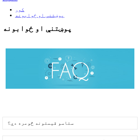
کور
پوښتنې او ځوابونه
پوښتنې او ځوابونه
ستاسو قیمتونه څومره دي؟