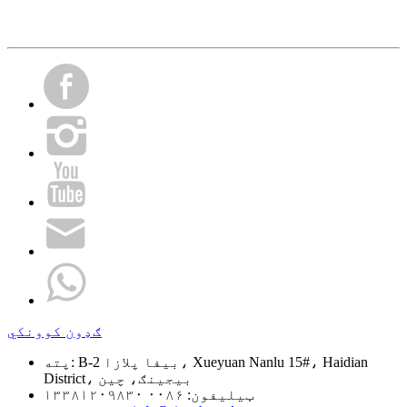
ګډون کوونکي
B-2 بیفا پلازا، Xueyuan Nanlu 15#، Haidian
پته:
District، بیجینګ، چین
ټیلیفون:
۰۰۸۶ ۱۳۳۸۱۲۰۹۸۳۰