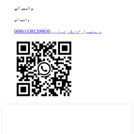
واټس اپ
واټس اپ
008613381209830 د محصول ځانګړتیاوې