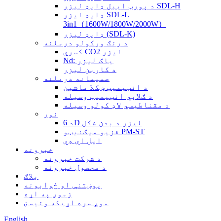
د پورټ ایبل ډایډ لیزر SDL-H
ډایډ لیزر SDL-L
3in1（1600W/1800W/2000W）
ډایډ لیزر (SDL-K)
د رنګ ورکولو درملنه
کسري CO2 ليزر
Nd: یاګ لیزر
د کاربن لیزر
صمیمانه درملنه
د انټیمیټ ښکلا ماشین
د ګلابي انټیمیټ وسیله
د مقناطیسي لاډ کولو وسیله
نور
د 6D لیزر د بدن شکل
فزیو میګنیټو PM-ST
ايل اي ډي
خبرونه
د شرکت خبرونه
د محصول خبرونه
بلاګ
پوښتنې او ځوابونه
زموږ په اړه
موږ سره اړیکه ونیسئ
English