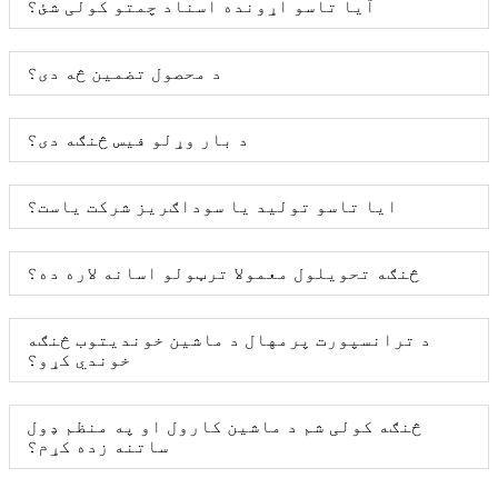
آیا تاسو اړونده اسناد چمتو کولی شئ؟
د محصول تضمین څه دی؟
د بار وړلو فیس څنګه دی؟
ایا تاسو تولید یا سوداګریز شرکت یاست؟
څنګه تحویلول معمولا ترټولو اسانه لاره ده؟
د ترانسپورت پرمهال د ماشین خوندیتوب څنګه
خوندي کړو؟
څنګه کولی شم د ماشین کارول او په منظم ډول
ساتنه زده کړم؟