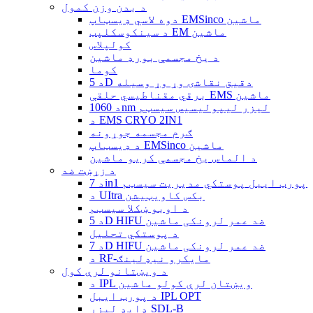
د بدن وزن کمول
دوه لاسي ډیسټاپ EMSinco ماشین
د سینکوسکلپټ EM ماشین
کولپلاس
د یخ مجسمې بورډ ماشین
کوما
د 5D دقیق نقاشۍ وړ وړ وسیله
برقي مقناطیسي حلقې EMS ماشین
د 1060nm لیزر لیپولیسیس سیسټم
د EMS CRYO 2IN1
ګرم مجسمه جوړونه
د ډیسټاپ EMSinco ماشین
د الماس یخ مجسمې کریو ماشین
د زړښت ضد
د 7in1 پورټ ایبل پوستکي مدیریت سیسټم
د UItra بکس کاویټیشن
د اوبو ښکلا سیسټم
د 5D HIFU ضد عمر لرونکی ماشین
د پوستکي تحلیل
د 7D HIFU ضد عمر لرونکی ماشین
د RF-مایکرو نیډلینګ
د ویښتانو لرې کول
د IPL ویښتان لرې کولو ماشین
د پورټ ایبل IPL OPT
ډایډ لیزر SDL-B