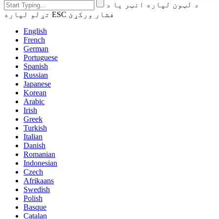
د لټون لپاره انټر یا د
تړلو لپاره ESC فشار ورکړئ
English
French
German
Portuguese
Spanish
Russian
Japanese
Korean
Arabic
Irish
Greek
Turkish
Italian
Danish
Romanian
Indonesian
Czech
Afrikaans
Swedish
Polish
Basque
Catalan