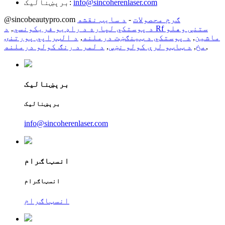
info@sincoherenlaser.com
برېښنالیک:
ګرم محصولات
-
د سایټ نقشه
@sincobeautypro.com
د پوستکي لپاره د راډیو فریکونسي
,
د Rf ستنې وهلو
ماشین
,
د پوستکي د ټینګښت درملنه
,
د الټراپي پورتنۍ
,
مخ
,
د ټاټو لرې کولو نښې
,
د لمر د رنګ کولو درملنه
برېښنالیک
برېښنالیک
info@sincoherenlaser.com
انسټاګرام
انسټاګرام
انسټاګرام