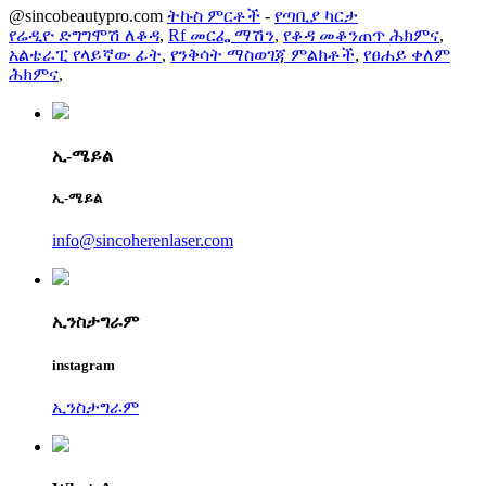
@sincobeautypro.com
ትኩስ ምርቶች
-
የጣቢያ ካርታ
የሬዲዮ ድግግሞሽ ለቆዳ
,
Rf መርፌ ማሽን
,
የቆዳ መቆንጠጥ ሕክምና
,
አልቴራፒ የላይኛው ፊት
,
የንቅሳት ማስወገጃ ምልክቶች
,
የፀሐይ ቀለም
ሕክምና
,
ኢ-ሜይል
ኢ-ሜይል
info@sincoherenlaser.com
ኢንስታግራም
instagram
ኢንስታግራም