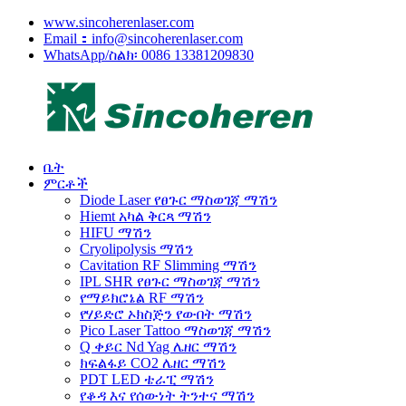
www.sincoherenlaser.com
Email：info@sincoherenlaser.com
WhatsApp/ስልክ፡ 0086 13381209830
ቤት
ምርቶች
Diode Laser የፀጉር ማስወገጃ ማሽን
Hiemt አካል ቅርጻ ማሽን
HIFU ማሽን
Cryolipolysis ማሽን
Cavitation RF Slimming ማሽን
IPL SHR የፀጉር ማስወገጃ ማሽን
የማይክሮኔል RF ማሽን
የሃይድሮ ኦክስጅን የውበት ማሽን
Pico Laser Tattoo ማስወገጃ ማሽን
Q ቀይር Nd Yag ሌዘር ማሽን
ክፍልፋይ CO2 ሌዘር ማሽን
PDT LED ቴራፒ ማሽን
የቆዳ እና የሰውነት ትንተና ማሽን