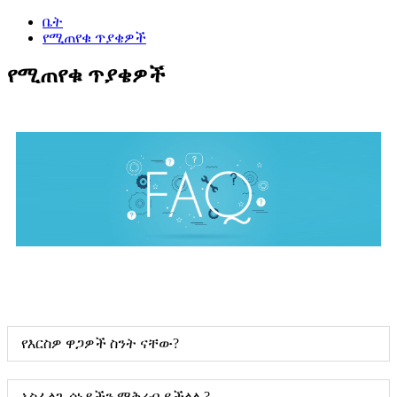
ቤት
የሚጠየቁ ጥያቄዎች
የሚጠየቁ ጥያቄዎች
የእርስዎ ዋጋዎች ስንት ናቸው?
አስፈላጊ ሰነዶችን ማቅረብ ይችላሉ?