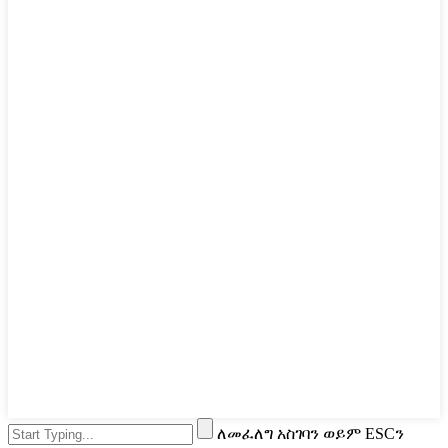
ለመፈለግ አስገባን ወይም ESCን