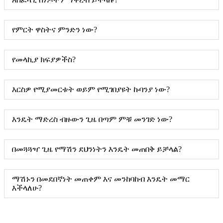
የምርት ዋስትና ምንድን ነው?
የመላኪያ ክፍያዎችስ?
እርስዎ የሚያመርቱት ወይም የሚገበያዩት ኩባንያ ነው?
እንዴት ማድረስ ብዙውን ጊዜ በጣም ምቹ መንገድ ነው?
በመጓጓዣ ጊዜ የማሽን ደህንነትን እንዴት መጠበቅ ይቻላል?
ማሽኑን በመደበኛነት መጠቀም እና መንከባከብ እንዴት መማር
እችላለሁ?