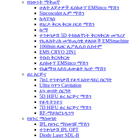
የሰውነት ማቅጠኛ
ሁለት እጀታዎች ዴስክቶፕ EMSinco ማሽን
Sincosculpt ኤም ማሽን
ኩላፕላስ
የበረዶ ቅርጻ ቅርጽ ቦርድ ማሽን
ኩማ
ተንቀሳቃሽ 5D ትክክለኛነት ቅርጻቅርጽ መሣሪያ
የኤሌክትሪክ መግነጢሳዊ ቀለበቶች EMSmachine
1060nm ሌዘር ሊፖሊሲስ ሲስተም
EMS CRYO 2IN1
ትኩስ ቅርጻቅርጽ
ዴስክቶፕ EMSinco ማሽን
የአልማዝ አይስ ሐውልት ክሪዮ ማሽን
ፀረ እርጅና
7in1 ተንቀሳቃሽ የቆዳ አስተዳደር ስርዓት
UItra ሳጥን Cavitation
አኳ ውበት ስርዓት
5D HIFU ፀረ እርጅና ማሽን
የቆዳ ትንተና
7D HIFU ፀረ እርጅና ማሽን
RF-ማይክሮኔዲንግ
የፀጉር ማስወገድ
IPL የፀጉር ማስወገጃ ማሽን
ተንቀሳቃሽ IPL OPT
Diode Laser SDL-B