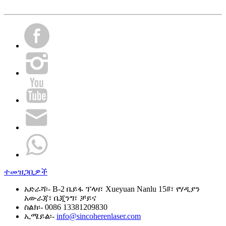
ተመዝጋቢዎች
አድራሻ፡-
B-2 ቤይፋ ፕላዛ፣ Xueyuan Nanlu 15#፣ የሃዲያን
አውራጃ፣ ቤጂንግ፣ ቻይና
ስልክ፡-
0086 13381209830
ኢሜይል፡-
info@sincoherenlaser.com