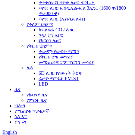
ተንቀሳቃሽ ዳዮድ ሌዘር SDL-H
ዳዮድ ሌዘር ኤስዲኤል-ኤል 3ኢን1 (1600 ዋ/1800
ዋ/2000 ዋ)
ዳዮድ ሌዘር (ኤስዲኤል-ኬ)
የቀለም ህክምና
ክፍልፋይ CO2 ሌዘር
ንዲ፡ ያግ ሌዘር
የካርቦን ሌዘር
የቅርብ ህክምና
ተወዳጅ የውበት ማሽን
የቅርብ ሮዝ መሣሪያ
መግነጢሳዊ ፓምፐርንግ መሳሪያ
ሌላ
6D ሌዘር የሰውነት ቅርጽ
ፊዚዮ ማግኔቶ PM-ST
LED
ዜና
የኩባንያ ዜና
የምርት ዜና
ብሎግ
የሚጠየቁ ጥያቄዎች
ስለ እኛ
ያግኙን
English