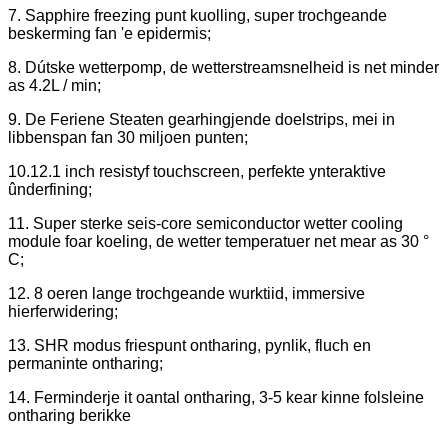
7. Sapphire freezing punt kuolling, super trochgeande
beskerming fan 'e epidermis;
8. Dútske wetterpomp, de wetterstreamsnelheid is net minder
as 4.2L / min;
9. De Feriene Steaten gearhingjende doelstrips, mei in
libbenspan fan 30 miljoen punten;
10.12.1 inch resistyf touchscreen, perfekte ynteraktive
ûnderfining;
11. Super sterke seis-core semiconductor wetter cooling
module foar koeling, de wetter temperatuer net mear as 30 °
C;
12. 8 oeren lange trochgeande wurktiid, immersive
hierferwidering;
13. SHR modus friespunt ontharing, pynlik, fluch en
permaninte ontharing;
14. Ferminderje it oantal ontharing, 3-5 kear kinne folsleine
ontharing berikke