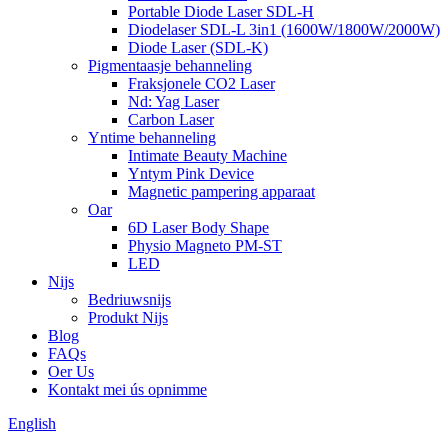
Portable Diode Laser SDL-H
Diodelaser SDL-L 3in1 (1600W/1800W/2000W)
Diode Laser (SDL-K)
Pigmentaasje behanneling
Fraksjonele CO2 Laser
Nd: Yag Laser
Carbon Laser
Yntime behanneling
Intimate Beauty Machine
Yntym Pink Device
Magnetic pampering apparaat
Oar
6D Laser Body Shape
Physio Magneto PM-ST
LED
Nijs
Bedriuwsnijs
Produkt Nijs
Blog
FAQs
Oer Us
Kontakt mei ús opnimme
English