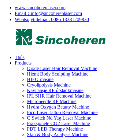
www.sincoherenlaser.com
Email：info@sincoherenlaser.com
Whatspp/tillefoan: 0086 13381209830
Thús
Products
Diode Laser Hair Removal Machine
Hiemt Body Sculpting Machine
HIFU-masine
Cryolipolysis Machine
Kavitaasje RF-ôfslankmasine
IPL SHR Hair Removal Machine
Microneedle RF Machine
Hydra Oxygen Beauty Machine
Pico Laser Tattoo Removal Machine
Q Switch Nd Yag Laser Machine
Fraksjonele CO2 Laser Machine
PDT LED Therapy Machine
Skin & Body Analysis Machine