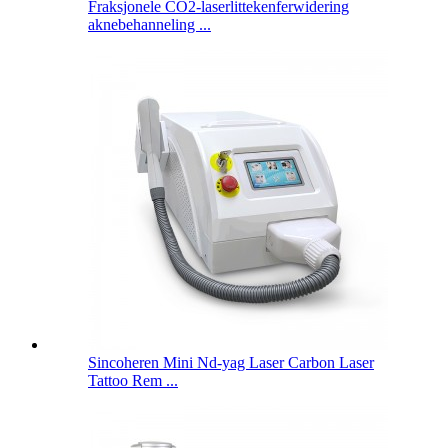
Fraksjonele CO2-laserlittekenferwidering
aknebehanneling ...
Sincoheren Mini Nd-yag Laser Carbon Laser
Tattoo Rem ...