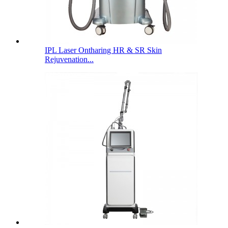
IPL Laser Ontharing HR & SR Skin
Rejuvenation...