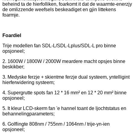
beheind ta de hierfolliken, foarkomt it dat de waarmte-enerzjy
de omlizzende weefsels beskeadiget en gjin littekens
foarmje.
Foardiel
Trije modellen fan SDL-L/SDL-Lplus/SDL-L pro binne
opsjoneel;
2. 1600W / 1800W / 2000W meardere macht opsjes binne
beskikber;
3. Medyske ferzje + skientme ferzje dual systeem, yntelligint
hierferwidering systeem;
4. Supergrutte spots fan 12 * 16 mm² en 12 * 20 mm² binne
opsjoneel;
5. It kleur LCD-skerm fan 'e hannel toant de ljochtstatus en
behannelingparameters;
6. Golflingte 808nm / 755nm / 1064nm / trije-yn-ien
opsjoneel;