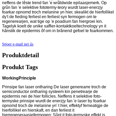
neffens de lêste trend fan 'e wrâldwide epilaasjemerk. Op
grûn fan 'e selektive fototermy-teory wurdt laser-enerzjy
foarkar opnomd troch melanine yn hier, skealikt de hierfollikel
dy't de fieding ferliest en ferliest syn fermogen om te
regenerearjen, wat tige op 'e poadium fan hiergroei kin.
Tagelyk koelt de unike saffier-kontaktkoeltechnology yn it
hânstik de epidermis ôf om in brânend gefoel te foarkommen.
Stjoer e-mail nei ús
Produktdetail
Produkt Tags
W
orking
P
rinciple
Prinsipe fan laser ontharing De laser generearre troch de
semiconductor ontharing systeem kin penetrearje de
epidermis nei de hier follicles. Neffens it selektive foto-
termyske prinsipe wurdt de enerzjy fan 'e laser by foarkar
opnomd troch de melanine yn' t hier, effektyf ferneatigje de
hierfollikel en hierskaft, en dan ferliest it
hierregeneraasjefermogen; Sûnt it foto-termyske effekt is