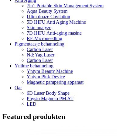
Anti Aging
7in1 Portable Skin Management System
Aqua Beauty System
UItra doaze Cavitation
5D HIFU Anti Aging Machine
Skin analyze
7D HIFU Anti-aging masine
RF-Microneedling
Pigmentaasje behanneling
Carbon Laser
Nd: Yag Laser
Carbon Laser
Yntime behanneling
Yntym Beauty Machine
Yntym Pink Device
Magnetic pampering apparaat
Oar
6D Laser Body Shape
Physio Magneto PM-ST
LED
Featured produkten