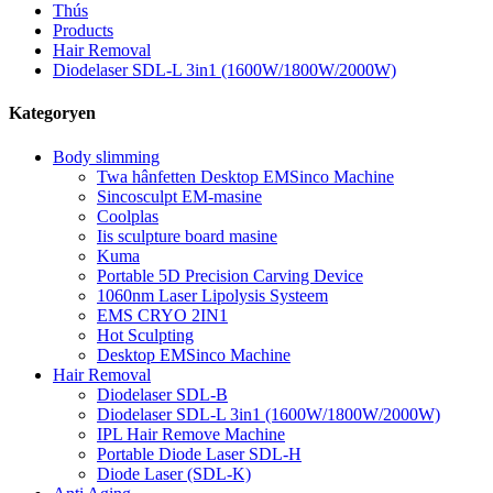
Thús
Products
Hair Removal
Diodelaser SDL-L 3in1 (1600W/1800W/2000W)
Kategoryen
Body slimming
Twa hânfetten Desktop EMSinco Machine
Sincosculpt EM-masine
Coolplas
Iis sculpture board masine
Kuma
Portable 5D Precision Carving Device
1060nm Laser Lipolysis Systeem
EMS CRYO 2IN1
Hot Sculpting
Desktop EMSinco Machine
Hair Removal
Diodelaser SDL-B
Diodelaser SDL-L 3in1 (1600W/1800W/2000W)
IPL Hair Remove Machine
Portable Diode Laser SDL-H
Diode Laser (SDL-K)