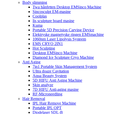
Body slimming
Twa hânfetten Desktop EMSinco Machine
Sincosculpt EM-masine
Coolplas
Iis sculpture board masine
Kuma
Portable 5D Precision Carving Device
Elektryske magnetyske ringen EMSmachine
1060nm Laser Lipolysis Systeem
EMS CRYO 2IN1
Hot Sculpting
Desktop EMSinco Machine
Diamond Ice Sculpture Cryo Machine
Anti Aging
7in1 Portable Skin Management System
UItra doaze Cavitation
Aqua Beauty System
5D HIFU Anti Aging Machine
Skin analyze
7D HIFU Anti-aging masine
RF-Microneedling
Hair Removal
IPL Hair Remove Machine
Portable IPL OPT
Diodelaser SDL-B