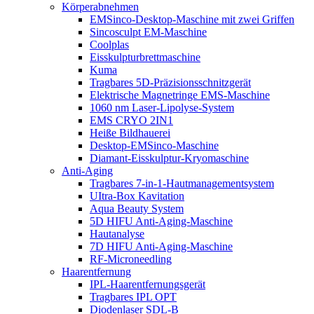
Körperabnehmen
EMSinco-Desktop-Maschine mit zwei Griffen
Sincosculpt EM-Maschine
Coolplas
Eisskulpturbrettmaschine
Kuma
Tragbares 5D-Präzisionsschnitzgerät
Elektrische Magnetringe EMS-Maschine
1060 nm Laser-Lipolyse-System
EMS CRYO 2IN1
Heiße Bildhauerei
Desktop-EMSinco-Maschine
Diamant-Eisskulptur-Kryomaschine
Anti-Aging
Tragbares 7-in-1-Hautmanagementsystem
UItra-Box Kavitation
Aqua Beauty System
5D HIFU Anti-Aging-Maschine
Hautanalyse
7D HIFU Anti-Aging-Maschine
RF-Microneedling
Haarentfernung
IPL-Haarentfernungsgerät
Tragbares IPL OPT
Diodenlaser SDL-B