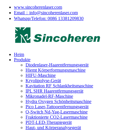
www.sincoherenlaser.com
Email：info@sincoherenlaser.com
Whatspp/Telefon: 0086 13381209830
Heim
Produkte
Diodenlaser-Haarentfernungsgerät
Hiemt Körperformungsmaschine
HIFU-Maschine
Kryolipolyse-Gerät
Kavitation RF Schlankheitsmaschine
IPL SHR Haarentfernungsgerät
Mikronadel-RF-Maschine
Hydra Oxygen Schönheitsmaschine
Pico Laser-Tattooentfernungsgerät
Q-Switch Nd-Yag-Lasermaschine
Fraktionierte CO2-Lasermaschine
PDT-LED-Therapiegerät
Haut- und Körperanalysegerät