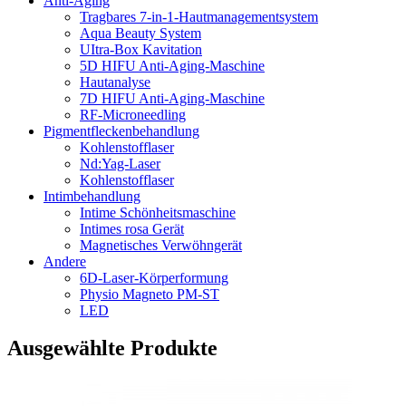
Anti-Aging
Tragbares 7-in-1-Hautmanagementsystem
Aqua Beauty System
UItra-Box Kavitation
5D HIFU Anti-Aging-Maschine
Hautanalyse
7D HIFU Anti-Aging-Maschine
RF-Microneedling
Pigmentfleckenbehandlung
Kohlenstofflaser
Nd:Yag-Laser
Kohlenstofflaser
Intimbehandlung
Intime Schönheitsmaschine
Intimes rosa Gerät
Magnetisches Verwöhngerät
Andere
6D-Laser-Körperformung
Physio Magneto PM-ST
LED
Ausgewählte Produkte