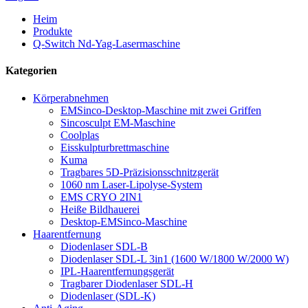
Heim
Produkte
Q-Switch Nd-Yag-Lasermaschine
Kategorien
Körperabnehmen
EMSinco-Desktop-Maschine mit zwei Griffen
Sincosculpt EM-Maschine
Coolplas
Eisskulpturbrettmaschine
Kuma
Tragbares 5D-Präzisionsschnitzgerät
1060 nm Laser-Lipolyse-System
EMS CRYO 2IN1
Heiße Bildhauerei
Desktop-EMSinco-Maschine
Haarentfernung
Diodenlaser SDL-B
Diodenlaser SDL-L 3in1 (1600 W/1800 W/2000 W)
IPL-Haarentfernungsgerät
Tragbarer Diodenlaser SDL-H
Diodenlaser (SDL-K)