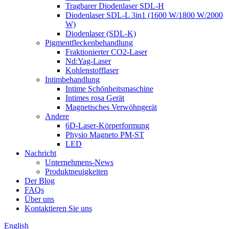
Tragbarer Diodenlaser SDL-H
Diodenlaser SDL-L 3in1 (1600 W/1800 W/2000
W)
Diodenlaser (SDL-K)
Pigmentfleckenbehandlung
Fraktionierter CO2-Laser
Nd:Yag-Laser
Kohlenstofflaser
Intimbehandlung
Intime Schönheitsmaschine
Intimes rosa Gerät
Magnetisches Verwöhngerät
Andere
6D-Laser-Körperformung
Physio Magneto PM-ST
LED
Nachricht
Unternehmens-News
Produktneuigkeiten
Der Blog
FAQs
Über uns
Kontaktieren Sie uns
English