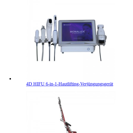
4D HIFU 6-in-1-Hautlifting-Verjüngungsgerät