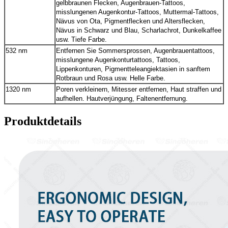
gelbbraunen Flecken, Augenbrauen-Tattoos,
misslungenen Augenkontur-Tattoos, Muttermal-Tattoos,
Nävus von Ota, Pigmentflecken und Altersflecken,
Nävus in Schwarz und Blau, Scharlachrot, Dunkelkaffee
usw. Tiefe Farbe.
532 nm
Entfernen Sie Sommersprossen, Augenbrauentattoos,
misslungene Augenkonturtattoos, Tattoos,
Lippenkonturen, Pigmentteleangiektasien in sanftem
Rotbraun und Rosa usw. Helle Farbe.
1320 nm
Poren verkleinern, Mitesser entfernen, Haut straffen und
aufhellen. Hautverjüngung, Faltenentfernung.
Produktdetails