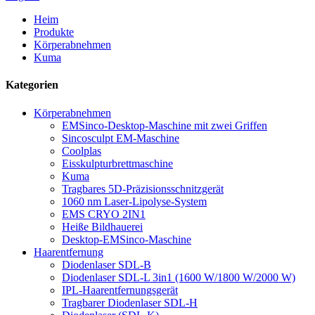
Heim
Produkte
Körperabnehmen
Kuma
Kategorien
Körperabnehmen
EMSinco-Desktop-Maschine mit zwei Griffen
Sincosculpt EM-Maschine
Coolplas
Eisskulpturbrettmaschine
Kuma
Tragbares 5D-Präzisionsschnitzgerät
1060 nm Laser-Lipolyse-System
EMS CRYO 2IN1
Heiße Bildhauerei
Desktop-EMSinco-Maschine
Haarentfernung
Diodenlaser SDL-B
Diodenlaser SDL-L 3in1 (1600 W/1800 W/2000 W)
IPL-Haarentfernungsgerät
Tragbarer Diodenlaser SDL-H