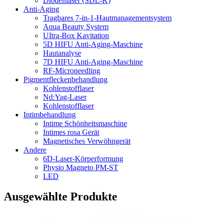
Diodenlaser (SDL-K)
Anti-Aging
Tragbares 7-in-1-Hautmanagementsystem
Aqua Beauty System
UItra-Box Kavitation
5D HIFU Anti-Aging-Maschine
Hautanalyse
7D HIFU Anti-Aging-Maschine
RF-Microneedling
Pigmentfleckenbehandlung
Kohlenstofflaser
Nd:Yag-Laser
Kohlenstofflaser
Intimbehandlung
Intime Schönheitsmaschine
Intimes rosa Gerät
Magnetisches Verwöhngerät
Andere
6D-Laser-Körperformung
Physio Magneto PM-ST
LED
Ausgewählte Produkte