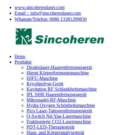
www.sincoherenlaser.com
Email：info@sincoherenlaser.com
Whatspp/Telefon: 0086 13381209830
Heim
Produkte
Diodenlaser-Haarentfernungsgerät
Hiemt Körperformungsmaschine
HIFU-Maschine
Kryolipolyse-Gerät
Kavitation RF Schlankheitsmaschine
IPL SHR Haarentfernungsgerät
Mikronadel-RF-Maschine
Hydra Oxygen Schönheitsmaschine
Pico Laser-Tattooentfernungsgerät
Q-Switch Nd-Yag-Lasermaschine
Fraktionierte CO2-Lasermaschine
PDT-LED-Therapiegerät
Haut- und Körperanalysegerät