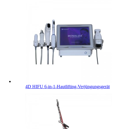
4D HIFU 6-in-1-Hautlifting-Verjüngungsgerät