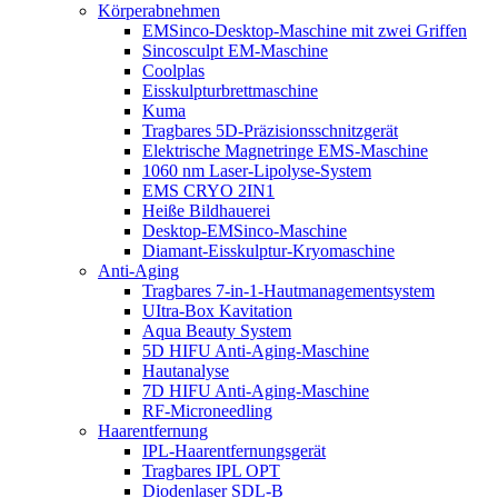
Körperabnehmen
EMSinco-Desktop-Maschine mit zwei Griffen
Sincosculpt EM-Maschine
Coolplas
Eisskulpturbrettmaschine
Kuma
Tragbares 5D-Präzisionsschnitzgerät
Elektrische Magnetringe EMS-Maschine
1060 nm Laser-Lipolyse-System
EMS CRYO 2IN1
Heiße Bildhauerei
Desktop-EMSinco-Maschine
Diamant-Eisskulptur-Kryomaschine
Anti-Aging
Tragbares 7-in-1-Hautmanagementsystem
UItra-Box Kavitation
Aqua Beauty System
5D HIFU Anti-Aging-Maschine
Hautanalyse
7D HIFU Anti-Aging-Maschine
RF-Microneedling
Haarentfernung
IPL-Haarentfernungsgerät
Tragbares IPL OPT
Diodenlaser SDL-B