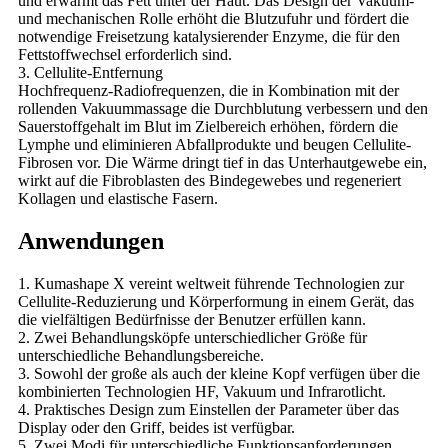
und erwärmt das Fett unter der Haut. Das Design der Vakuum-
und mechanischen Rolle erhöht die Blutzufuhr und fördert die
notwendige Freisetzung katalysierender Enzyme, die für den
Fettstoffwechsel erforderlich sind.
3. Cellulite-Entfernung
Hochfrequenz-Radiofrequenzen, die in Kombination mit der
rollenden Vakuummassage die Durchblutung verbessern und den
Sauerstoffgehalt im Blut im Zielbereich erhöhen, fördern die
Lymphe und eliminieren Abfallprodukte und beugen Cellulite-
Fibrosen vor. Die Wärme dringt tief in das Unterhautgewebe ein,
wirkt auf die Fibroblasten des Bindegewebes und regeneriert
Kollagen und elastische Fasern.
Anwendungen
1. Kumashape X vereint weltweit führende Technologien zur
Cellulite-Reduzierung und Körperformung in einem Gerät, das
die vielfältigen Bedürfnisse der Benutzer erfüllen kann.
2. Zwei Behandlungsköpfe unterschiedlicher Größe für
unterschiedliche Behandlungsbereiche.
3. Sowohl der große als auch der kleine Kopf verfügen über die
kombinierten Technologien HF, Vakuum und Infrarotlicht.
4. Praktisches Design zum Einstellen der Parameter über das
Display oder den Griff, beides ist verfügbar.
5. Zwei Modi für unterschiedliche Funktionsanforderungen