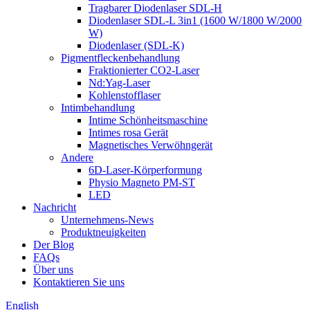
Tragbarer Diodenlaser SDL-H
Diodenlaser SDL-L 3in1 (1600 W/1800 W/2000
W)
Diodenlaser (SDL-K)
Pigmentfleckenbehandlung
Fraktionierter CO2-Laser
Nd:Yag-Laser
Kohlenstofflaser
Intimbehandlung
Intime Schönheitsmaschine
Intimes rosa Gerät
Magnetisches Verwöhngerät
Andere
6D-Laser-Körperformung
Physio Magneto PM-ST
LED
Nachricht
Unternehmens-News
Produktneuigkeiten
Der Blog
FAQs
Über uns
Kontaktieren Sie uns
English