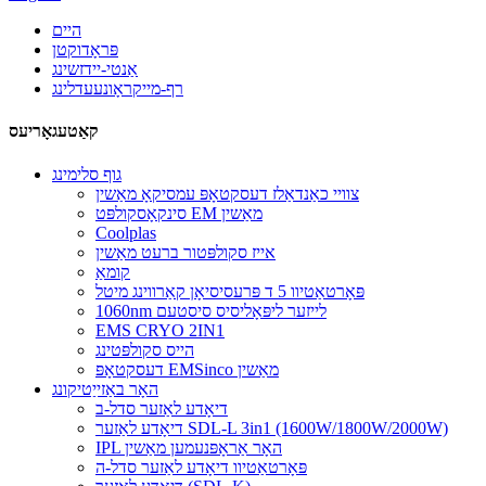
היים
פּראָדוקטן
אַנטי-יידזשינג
רף-מייקראָונעעדלינג
קאַטעגאָריעס
גוף סלימינג
צוויי כאַנדאַלז דעסקטאָפּ עמסיקאָ מאַשין
סינקאָסקולפּט EM מאַשין
Coolplas
אייז סקולפּטור ברעט מאַשין
קומאַ
פּאָרטאַטיוו 5 ד פּרעסיסיאָן קאַרווינג מיטל
1060nm לייזער ליפּאָליסיס סיסטעם
EMS CRYO 2IN1
הייס סקולפּטינג
דעסקטאָפּ EMSinco מאַשין
האָר באַזייַטיקונג
דיאָדע לאַזער סדל-ב
דיאָדע לאַזער SDL-L 3in1 (1600W/1800W/2000W)
IPL האָר אַראָפּנעמען מאַשין
פּאָרטאַטיוו דיאָדע לאַזער סדל-ה