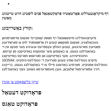
רף מיקראָנעעדלינג פּאָרטאַטיוו פראַקשאַנאַל פּנים ליפטינג הויט טייטנינג
מאַשין
קורץ באַשרייַבונג:
מיקראָנעעדלינג פראַקשאַנאַל רף מאַשין קאַמביינד וואַקוום אַדסאָרפּטיאָן
טעכנאָלאָגיע, וואַקוום סאַקשאַן קענען זיין אַדזשאַסטיד לויט צו פאַרשידענע
פּאַטיענץ פאדערונגען, קענען העלפֿן עקספּרעס ענערגיע מער פּונקט אין די
באַהאַנדלונג געגנט, צו באַקומען מער עפעקטיוו באַזייַטיקונג פון קנייטש,
כווייטינינג, אַקני באַזייַטיקונג און סטרעטש מאַרקס באַזייַטיקונג.
הויט
10/25/64 מיקראָ נעעדלעס שפּיץ קענען סטרויערן די נעעדלעס טיפקייַט,
נעעדלעס אָפטקייַט, פאָרמינג באַהיצונג פיילד צו די באַהאַנדלונג געגנט, ברייקינג
דורך עפּאַדערמאַל שלאַבאַן, געבן מעסאָדערמאַ געוועב גענוי באַהאַנדלונג.
שיקן בליצפּאָסט צו אונדז
פּראָדוקט דעטאַל
פּראָדוקט טאַגס