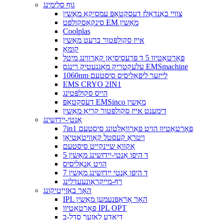
גוף סלימינג
צוויי כאַנדאַלז דעסקטאָפּ עמסיקאָ מאַשין
סינקאָסקולפּט EM מאַשין
Coolplas
אייז סקולפּטור ברעט מאַשין
קומאַ
פּאָרטאַטיוו 5 ד פּרעסיסיאָן קאַרווינג מיטל
עלעקטריק מאַגנעטיק רינגס EMSmachine
1060nm לייזער ליפּאָליסיס סיסטעם
EMS CRYO 2IN1
הייס סקולפּטינג
דעסקטאָפּ EMSinco מאַשין
דימענט אייז סקולפּטור קריאָ מאַשין
אַנטי-יידזשינג
7in1 פּאָרטאַטיוו הויט פאַרוואַלטונג סיסטעם
ויטראַ קעסטל קאַוויטאַטיאָן
אַקוואַ שיינקייט סיסטעם
5 ד היפו אַנטי-יידזשינג מאַשין
הויט אַנאַליסיס
7 ד היפו אַנטי יידזשינג מאַשין
רף-מייקראָונעעדלינג
האָר באַזייַטיקונג
IPL האָר אַראָפּנעמען מאַשין
פּאָרטאַטיוו IPL OPT
דיאָדע לאַזער סדל-ב