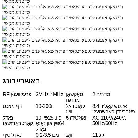
באַשרייַבונג
2 מדרגה
סאַקשאַן
2MHz-4MHz
RF פרעקווענץ
מדרגה
8.4 אינטש קאָליר
קאָנטראָל
10-200וו
רף מאַכט
פאַרבינדן פאַרשטעלן
ווייַז
AC 110V/240V,
וואָולטידזש
10פּין, 25פּין,
נאָדל
50Hz/60Hz
64פּין און נאַנאָ
קאַרטראַדזשאַז
נאָדל
11 קג
וואָג
0.2-3.5 מם
נאָדל טיף