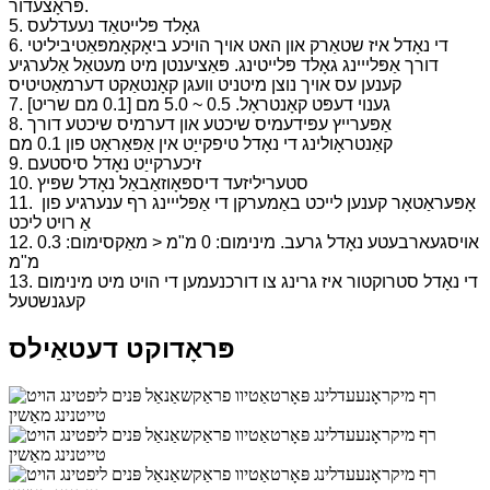
פּראָצעדור.
5. גאָלד פּלייטאַד נעעדלעס
6. די נאָדל איז שטאַרק און האט אויך הויכע ביאָקאָמפּאַטיביליטי
דורך אַפּלייינג גאָלד פּלייטינג. פּאַציענטן מיט מעטאַל אַלערגיע
קענען עס אויך נוצן מיט
ניט וועגן קאָנטאַקט דערמאַטיטיס
7. גענוי דעפּט קאָנטראָל. 0.5 ~ 5.0 מם [0.1 מם שריט]
8. אַפּערייץ עפּידעמיס שיכטע און דערמיס שיכטע דורך
קאַנטראָולינג די נאָדל טיפקייַט אין אַפּאַראַט פון 0.1 מם
9. זיכערקייַט נאָדל סיסטעם
10. סטעריליזעד דיספּאָוזאַבאַל נאָדל שפּיץ
11. אָפּעראַטאָר קענען לייכט באַמערקן די אַפּלייינג רף ענערגיע פון ​​
אַ רויט ליכט
12. אויסגעארבעטע נאָדל גרעב. מינימום: 0 מ"מ < מאַקסימום: 0.3
מ"מ
13. די נאָדל סטרוקטור איז גרינג צו דורכנעמען די הויט מיט מינימום
קעגנשטעל
פּראָדוקט דעטאַילס