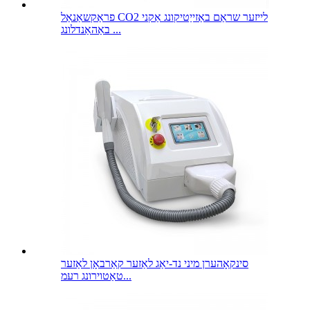
פראַקשאַנאַל CO2 לייזער שראַם באַזייַטיקונג אַקני
באַהאַנדלונג ...
סינקאָהערן מיני נד-יאַג לאַזער קאַרבאָן לאַזער
טאַטוירונג רעמ...