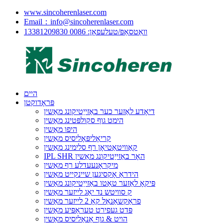
www.sincoherenlaser.com
Email：info@sincoherenlaser.com
וואַטסאַפּ/טעלעפאָן: 0086 13381209830
היים
פּראָדוקטן
דיאָדע לאַזער כער באַזייַטיקונג מאַשין
הימט גוף סקולפּטינג מאַשין
היפו מאַשין
קריאָליפּאָליסיס מאַשין
קאַוויטאַטיאָן רף סלימינג מאַשין
IPL SHR האָר באַזייַטיקונג מאַשין
מיקראָנעעדלע רף מאַשין
הידראַ אָקסיגען שיינקייט מאַשין
פּיקאָ לאַזער טאַטו באַזייַטיקונג מאַשין
ק סוויטש נד יאַג לייזער מאַשין
פראַקשאַנאַל קאָ 2 לייזער מאַשין
פּדט געפירט טעראַפּיע מאַשין
הויט & גוף אַנאַליסיס מאַשין