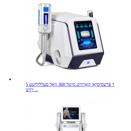
5 ד פּרעסיסיאָן קאַרווינג מיטל 360 וואַל סעללוליטע
רויט ...