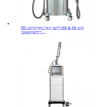
IPL לייזער האָר באַזייַטיקונג HR & SR הויט
רידזשווואַנאַטי ...