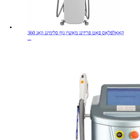
360 קאָאָלפּלאַס פאַט פריזינג מאַשין גוף סלימינג וואָג
...