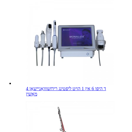
4 ד היפו 6 אין 1 הויט ליפטינג רידזשווואַניישאַן
מאַשין