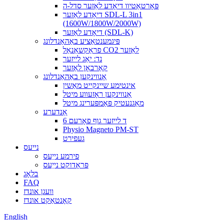
פּאָרטאַטיוו דיאָדע לאַזער סדל-ה
דיאָדע לאַזער SDL-L 3in1
(1600W/1800W/2000W)
דיאָדע לאַזער (SDL-K)
פּיגמענטאַציע באַהאַנדלונג
פראַקשאַנאַל CO2 לאַזער
נד: יאַג לייזער
קאַרבאָן לאַזער
אָנווינקען באַהאַנדלונג
אינטימע שיינקייט מאַשין
אָנווינקען ראָזעווע מיטל
מאַגנעטיק פּאַמפּערינג מיטל
אַנדערע
6 ד לייזער גוף פאָרעם
Physio Magneto PM-ST
געפירט
נייעס
פירמע נייַעס
פּראָדוקט נייַעס
בלאָג
FAQ
וועגן אונדז
קאָנטאַקט אונדז
English