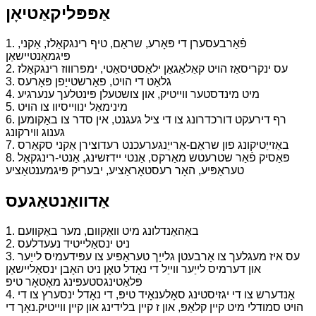
אַפּפּליקאַטיאָן
1. פֿאַרבעסערן די פּאָרע, שראַם, טיף רינגקאַלז, אַקני,
פּיגמאַנטיישאַן
2. עס ינקריסאַז הויט קאַלאַגאַן ילאַסטיסאַטי, ימפּרוווז רינגקאַלז
3. גלאַט די הויט, פאַרשטייַפן פּאָרעס
4. מיט מינדסטער ווייטיק, און צושטעלן פּינטלעך ענערגיע
5. מינימאַל ינווייסיוו צו הויט
6. רף דירעקט דורכדרונג צו די ציל געגנט, אין סדר צו באַקומען
גענוג ווירקונג
7. באַזייַטיקונג פון שראַם-אַרייַנגערעכנט רעדוצירן אַקני סקאַרס
8. פּאַסיק פֿאַר שטרעטש מאַרקס, אַנטי יידזשינג, אַנטי-רינגקאַל
טעראַפּיע, האָר רעסטאָראַציע, יבעריק פּיגמענטאַציע
אַדוואַנטאַגעס
1. באַהאַנדלונג מיט וואַקוום, מער באַקוועם
2. ניט ינסאַלייטיד נעעדלעס
3. עס איז מעגלעך צו אַרבעטן גלייַך טעראַפּיע צו עפּידעמיס לייַער
און דערמיס לייַער ווייַל די נאָדל טאָן ניט האָבן ינסאַליישאַן
פּלאַטינג
סטעפּינג מאָטאָר טיפּ
4. אַנדערש צו די יגזיסטינג סאָלענאָיד טיפּ, די נאָדל ינסערץ צו די
הויט סמודלי מיט קיין קלאַפּ, און ז קיין בלידינג און קיין ווייטיק.
נאָך די