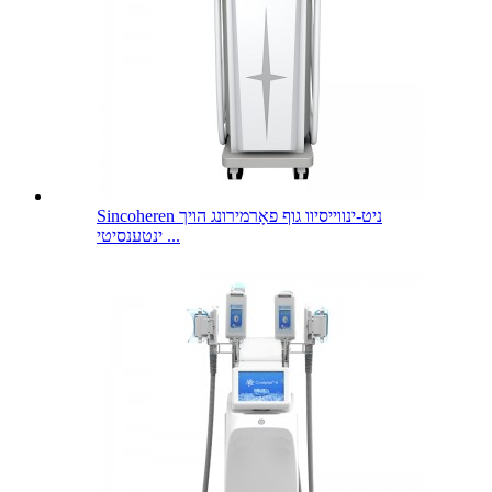
Sincoheren ניט-ינווייסיוו גוף פאָרמירונג הויך
ינטענסיטי ...