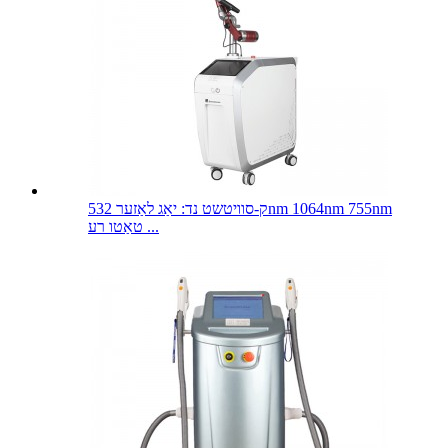
ק-סוויטשט נד: יאַג לאַזער 532nm 1064nm 755nm
טאַטו רע ...