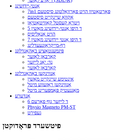
דיאָדע לאַזער (SDL-K)
אַנטי-יידזשינג
7in1 פּאָרטאַטיוו הויט פאַרוואַלטונג סיסטעם
אַקוואַ שיינקייט סיסטעם
ויטראַ קעסטל קאַוויטאַטיאָן
5 ד היפו אַנטי-יידזשינג מאַשין
הויט אַנאַליסיס
7 ד היפו אַנטי יידזשינג מאַשין
רף-מייקראָונעעדלינג
פּיגמענטאַציע באַהאַנדלונג
קאַרבאָן לאַזער
נד: יאַג לייזער
קאַרבאָן לאַזער
אָנווינקען באַהאַנדלונג
אינטימע שיינקייט מאַשין
אָנווינקען ראָזעווע מיטל
מאַגנעטיק פּאַמפּערינג מיטל
אַנדערע
6 ד לייזער גוף פאָרעם
Physio Magneto PM-ST
געפירט
פיטשערד פּראָדוקטן