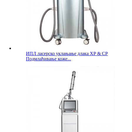
ИПЛ ласерско уклањање длака ХР & СР
Подмлађивање коже...