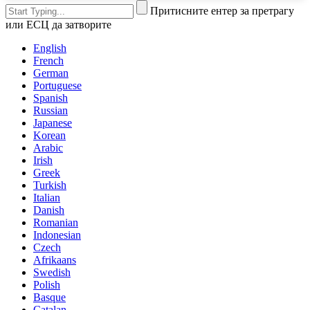
Притисните ентер за претрагу
или ЕСЦ да затворите
English
French
German
Portuguese
Spanish
Russian
Japanese
Korean
Arabic
Irish
Greek
Turkish
Italian
Danish
Romanian
Indonesian
Czech
Afrikaans
Swedish
Polish
Basque
Catalan