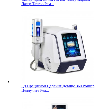
Ласер Таттоо Рем...
5Д Прецисион Царвинг Девице 360 Роллер
Целлулите Ред...