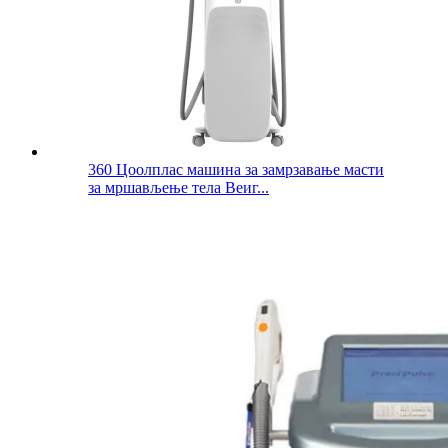
360 Цоолплас машина за замрзавање масти
за мршављење тела Веиг...