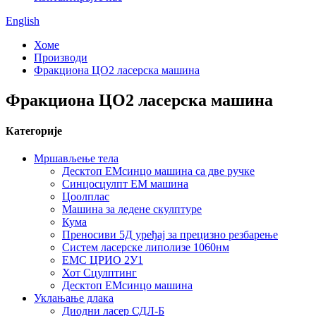
English
Хоме
Производи
Фракциона ЦО2 ласерска машина
Фракциона ЦО2 ласерска машина
Категорије
Мршављење тела
Десктоп ЕМсинцо машина са две ручке
Синцосцулпт ЕМ машина
Цоолплас
Машина за ледене скулптуре
Кума
Преносиви 5Д уређај за прецизно резбарење
Систем ласерске липолизе 1060нм
ЕМС ЦРИО 2У1
Хот Сцулптинг
Десктоп ЕМсинцо машина
Уклањање длака
Диодни ласер СДЛ-Б