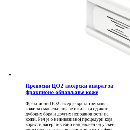
Преносни ЦО2 ласерски апарат за
фракционо обнављање коже
Фракциони ЦО2 ласер је врста третмана
коже за смањење појаве ожиљака од акни,
дубоких бора и других неправилности на
кожи. Реч је о неинвазивној процедури која
користи ласер, посебно направљен од угљен-
диоксида, за уклањање спољашњих слојева