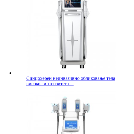
Синцохерен неинвазивно обликовање тела
високог интензитета ...