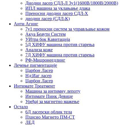
Диодни ласер СДЛ-Л 3у1(1600В/1800В/2000В)
ИПЛ машина за уклањање длака
Преносни диодни ласер СДЛ-Х
диодни ласер (СДЛ-К)
Анти Агинг
7у1 преносни систем за управљање кожом
Акуа Беаути Систем
УИтра бок Кавитација
5Д ХИФУ машина против старења
Анализа коже
7Д ХИФУ машина против старења
РФ-Мицронеедлинг
Лечење пигментације
Царбон Ласер
Нд:Иаг ласер
Царбон Ласер
Интимате Треатмент
Машина за интимну лепоту
Интимате Пинк Девице
Уређај за магнетно мажење
Остало
6Д ласерски облик тела
Пхисио Магнето ПМ-СТ
ЛЕД