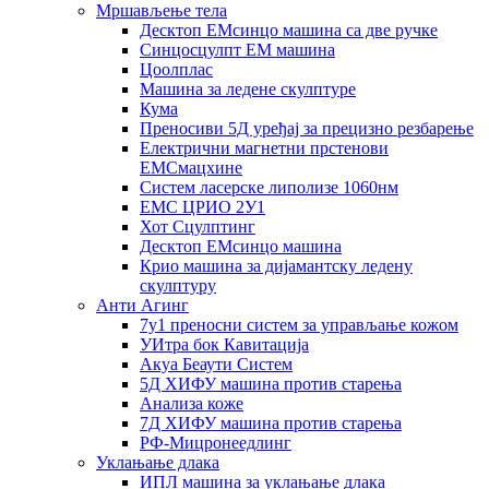
Мршављење тела
Десктоп ЕМсинцо машина са две ручке
Синцосцулпт ЕМ машина
Цоолплас
Машина за ледене скулптуре
Кума
Преносиви 5Д уређај за прецизно резбарење
Електрични магнетни прстенови
ЕМСмацхине
Систем ласерске липолизе 1060нм
ЕМС ЦРИО 2У1
Хот Сцулптинг
Десктоп ЕМсинцо машина
Крио машина за дијамантску ледену
скулптуру
Анти Агинг
7у1 преносни систем за управљање кожом
УИтра бок Кавитација
Акуа Беаути Систем
5Д ХИФУ машина против старења
Анализа коже
7Д ХИФУ машина против старења
РФ-Мицронеедлинг
Уклањање длака
ИПЛ машина за уклањање длака