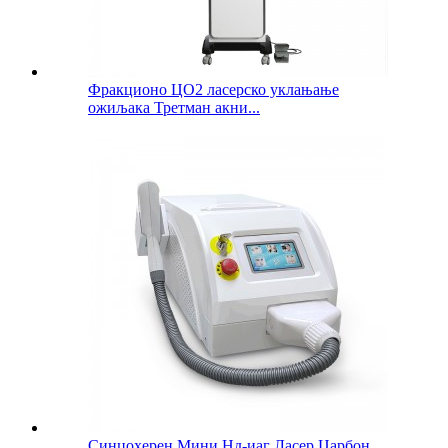
Фракционо ЦО2 ласерско уклањање
ожиљака Третман акни...
Синцохерен Мини Нд-иаг Ласер Царбон