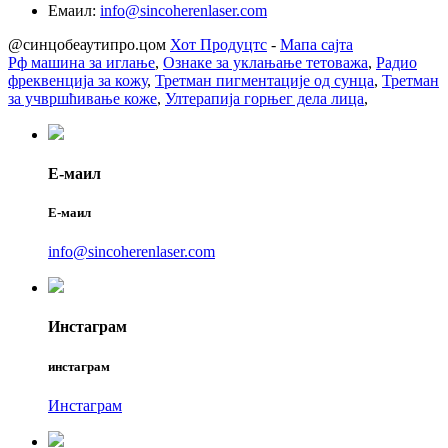
Емаил:
info@sincoherenlaser.com
@синцобеаутипро.цом
Хот Продуцтс
-
Мапа сајта
Рф машина за иглање
,
Ознаке за уклањање тетоважа
,
Радио
фреквенција за кожу
,
Третман пигментације од сунца
,
Третман
за учвршћивање коже
,
Ултерапија горњег дела лица
,
Е-маил
Е-маил
info@sincoherenlaser.com
Инстаграм
инстаграм
Инстаграм