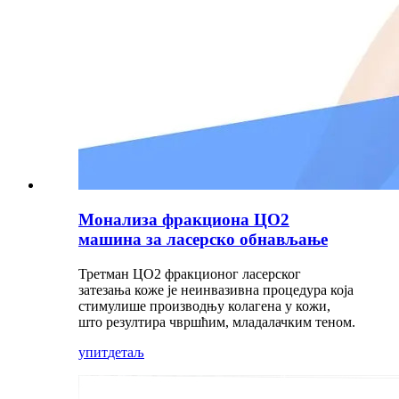
Монализа фракциона ЦО2
машина за ласерско обнављање
Третман ЦО2 фракционог ласерског
затезања коже је неинвазивна процедура која
стимулише производњу колагена у кожи,
што резултира чвршћим, младалачким теном.
упит
детаљ