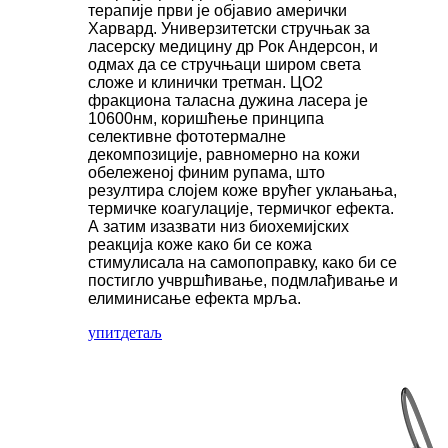
терапије први је објавио амерички
Харвард. Универзитетски стручњак за
ласерску медицину др Рок Андерсон, и
одмах да се стручњаци широм света
сложе и клинички третман. ЦО2
фракциона таласна дужина ласера ​​је
10600нм, коришћење принципа
селективне фототермалне
декомпозиције, равномерно на кожи
обележеној финим рупама, што
резултира слојем коже врућег уклањања,
термичке коагулације, термичког ефекта.
А затим изазвати низ биохемијских
реакција коже како би се кожа
стимулисала на самопоправку, како би се
постигло учвршћивање, подмлађивање и
елиминисање ефекта мрља.
упит
детаљ