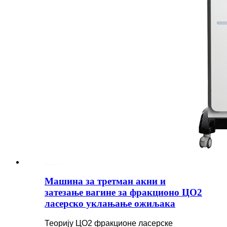
Машина за третман акни и
затезање вагине за фракционо ЦО2
ласерско уклањање ожиљака
Теорију ЦО2 фракционе ласерске