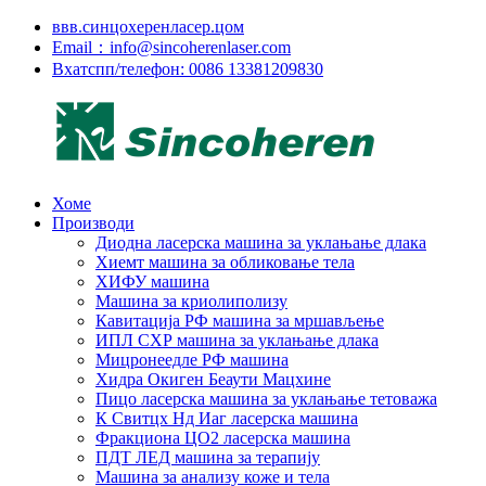
ввв.синцохеренласер.цом
Email：info@sincoherenlaser.com
Вхатспп/телефон: 0086 13381209830
Хоме
Производи
Диодна ласерска машина за уклањање длака
Хиемт машина за обликовање тела
ХИФУ машина
Машина за криолиполизу
Кавитација РФ машина за мршављење
ИПЛ СХР машина за уклањање длака
Мицронеедле РФ машина
Хидра Окиген Беаути Мацхине
Пицо ласерска машина за уклањање тетоважа
К Свитцх Нд Иаг ласерска машина
Фракциона ЦО2 ласерска машина
ПДТ ЛЕД машина за терапију
Машина за анализу коже и тела