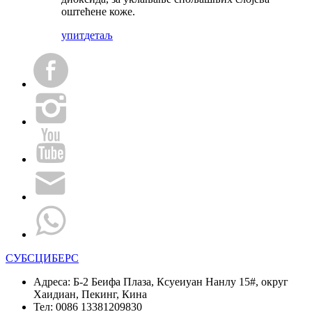
оштећене коже.
упит
детаљ
СУБСЦИБЕРС
Адреса:
Б-2 Беифа Плаза, Ксуеиуан Нанлу 15#, округ
Хаидиан, Пекинг, Кина
Тел:
0086 13381209830