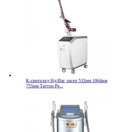
К-свитцхед Нд:Иаг ласер 532нм 1064нм
755нм Таттоо Ре...