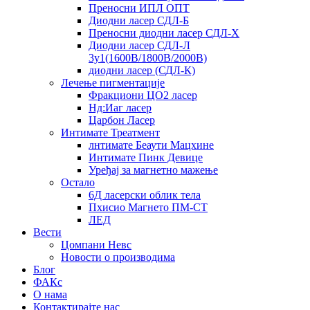
Преносни ИПЛ ОПТ
Диодни ласер СДЛ-Б
Преносни диодни ласер СДЛ-Х
Диодни ласер СДЛ-Л
3у1(1600В/1800В/2000В)
диодни ласер (СДЛ-К)
Лечење пигментације
Фракциони ЦО2 ласер
Нд:Иаг ласер
Царбон Ласер
Интимате Треатмент
лнтимате Беаути Мацхине
Интимате Пинк Девице
Уређај за магнетно мажење
Остало
6Д ласерски облик тела
Пхисио Магнето ПМ-СТ
ЛЕД
Вести
Цомпани Невс
Новости о производима
Блог
ФАКс
О нама
Контактирајте нас