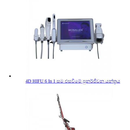
4D HIFU 6 In 1 සම එසවීමේ පුනර්ජීවන යන්ත්‍රය