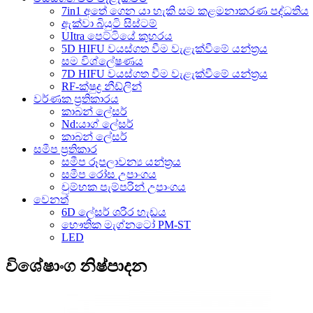
7in1 අතේ ගෙන යා හැකි සම කළමනාකරණ පද්ධතිය
ඇක්වා බියුටි සිස්ටම්
UItra පෙට්ටියේ කුහරය
5D HIFU වයස්ගත වීම වැළැක්වීමේ යන්ත්‍රය
සම විශ්ලේෂණය
7D HIFU වයස්ගත වීම වැළැක්වීමේ යන්ත්‍රය
RF-ක්ෂුද්‍ර නීඩ්ලින්
වර්ණක ප්‍රතිකාරය
කාබන් ලේසර්
Nd:යාග් ලේසර්
කාබන් ලේසර්
සමීප ප්‍රතිකාර
සමීප රූපලාවන්‍ය යන්ත්‍රය
සමීප රෝස උපාංගය
චුම්භක පැම්පරින් උපාංගය
වෙනත්
6D ලේසර් ශරීර හැඩය
භෞතික මැග්නටෝ PM-ST
LED
විශේෂාංග නිෂ්පාදන