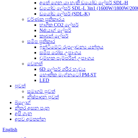
අතේ ගෙන යා හැකි ඩයෝඩ ලේසර් SDL-H
ඩයෝඩ ලේසර් SDL-L 3in1 (1600W/1800W/200
ඩයෝඩ ලේසර් (SDL-K)
වර්ණක ප්‍රතිකාරය
භාගික CO2 ලේසර්
Nd:යාග් ලේසර්
කාබන් ලේසර්
සමීප ප්‍රතිකාර
ඉන්ටිමේට් රූපලාවන්‍ය යන්ත්‍රය
සමීප රෝස උපාංගය
චුම්භක පැම්පරින් උපාංගය
වෙනත්
6D ලේසර් ශරීර හැඩය
භෞතික මැග්නටෝ PM-ST
LED
පුවත්
සමාගම් පුවත්
නිෂ්පාදන පුවත්
බ්ලොග්
නිතර අසන පැන
අපි ගැන
අපව අමතන්න
English