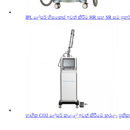
IPL ලේසර් හිසකෙස් ඉවත් කිරීම HR සහ SR සම පුනර
භාගික CO2 ලේසර් කැළැල් ඉවත් කිරීමේ කුරුලෑ ප්‍රතික