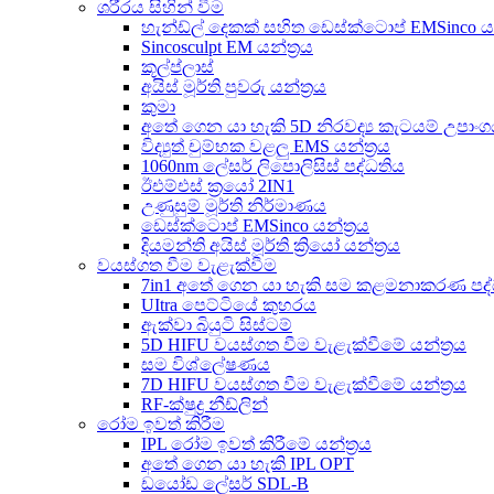
ශරීරය සිහින් වීම
හැන්ඩ්ල් දෙකක් සහිත ඩෙස්ක්ටොප් EMSinco යන
Sincosculpt EM යන්ත්‍රය
කූල්ප්ලාස්
අයිස් මූර්ති පුවරු යන්ත්‍රය
කුමා
අතේ ගෙන යා හැකි 5D නිරවද්‍ය කැටයම් උපාං
විද්‍යුත් චුම්භක වළලු EMS යන්ත්‍රය
1060nm ලේසර් ලිපොලිසිස් පද්ධතිය
ඊඑම්එස් ක්‍රයෝ 2IN1
උණුසුම් මූර්ති නිර්මාණය
ඩෙස්ක්ටොප් EMSinco යන්ත්‍රය
දියමන්ති අයිස් මූර්ති ක්‍රියෝ යන්ත්‍රය
වයස්ගත වීම වැළැක්වීම
7in1 අතේ ගෙන යා හැකි සම කළමනාකරණ පද්
UItra පෙට්ටියේ කුහරය
ඇක්වා බියුටි සිස්ටම්
5D HIFU වයස්ගත වීම වැළැක්වීමේ යන්ත්‍රය
සම විශ්ලේෂණය
7D HIFU වයස්ගත වීම වැළැක්වීමේ යන්ත්‍රය
RF-ක්ෂුද්‍ර නීඩ්ලින්
රෝම ඉවත් කිරීම
IPL රෝම ඉවත් කිරීමේ යන්ත්‍රය
අතේ ගෙන යා හැකි IPL OPT
ඩයෝඩ ලේසර් SDL-B