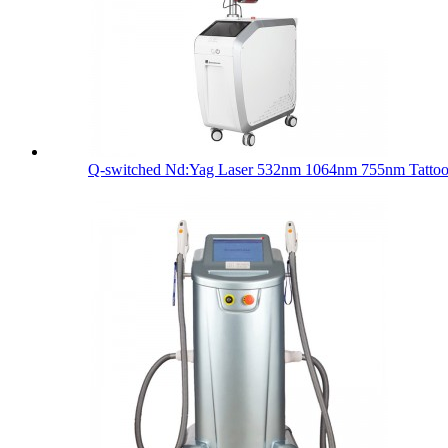
Q-switched Nd:Yag Laser 532nm 1064nm 755nm Tattoo 