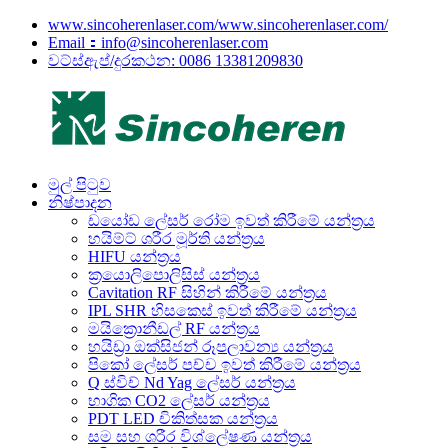
www.sincoherenlaser.com/www.sincoherenlaser.com/
Email：info@sincoherenlaser.com
වට්ස්ඇප්/දුරකථන: 0086 13381209830
මුල් පිටුව
නිෂ්පාදන
ඩයෝඩ ලේසර් රෝම ඉවත් කිරීමේ යන්ත්‍රය
හයිම්ට් ශරීර මූර්ති යන්ත්‍රය
HIFU යන්ත්‍රය
ක්‍රයොලිපොලිසිස් යන්ත්‍රය
Cavitation RF සිහින් කිරීමේ යන්ත්‍රය
IPL SHR හිසකෙස් ඉවත් කිරීමේ යන්ත්‍රය
මයික්‍රොනීඩල් RF යන්ත්‍රය
හයිඩ්‍රා ඔක්සිජන් රූපලාවන්‍ය යන්ත්‍රය
පිකෝ ලේසර් පච්ච ඉවත් කිරීමේ යන්ත්‍රය
Q ස්විච් Nd Yag ලේසර් යන්ත්‍රය
භාගික CO2 ලේසර් යන්ත්‍රය
PDT LED චිකිත්සක යන්ත්‍රය
සම සහ ශරීර විශ්ලේෂණ යන්ත්‍රය