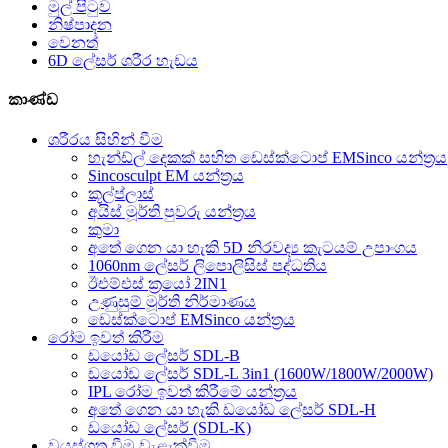
මුල් පිටුව
නිෂ්පාදන
වෙනත්
6D ලේසර් ශරීර හැඩය
කාණ්ඩ
ශරීරය සිහින් වීම
හැන්ඩ්ල් දෙකක් සහිත ඩෙස්ක්ටොප් EMSinco යන්ත්‍රය
Sincosculpt EM යන්ත්‍රය
කූල්ප්ලාස්
අයිස් මූර්ති පුවරු යන්ත්‍රය
කුමා
අතේ ගෙන යා හැකි 5D නිරවද්‍ය කැටයම් උපාංගය
1060nm ලේසර් ලිපොලිසිස් පද්ධතිය
ඊඑම්එස් ක්‍රයෝ 2IN1
උණුසුම් මූර්ති නිර්මාණය
ඩෙස්ක්ටොප් EMSinco යන්ත්‍රය
රෝම ඉවත් කිරීම
ඩයෝඩ ලේසර් SDL-B
ඩයෝඩ ලේසර් SDL-L 3in1 (1600W/1800W/2000W)
IPL රෝම ඉවත් කිරීමේ යන්ත්‍රය
අතේ ගෙන යා හැකි ඩයෝඩ ලේසර් SDL-H
ඩයෝඩ ලේසර් (SDL-K)
වයස්ගත වීම වැළැක්වීම