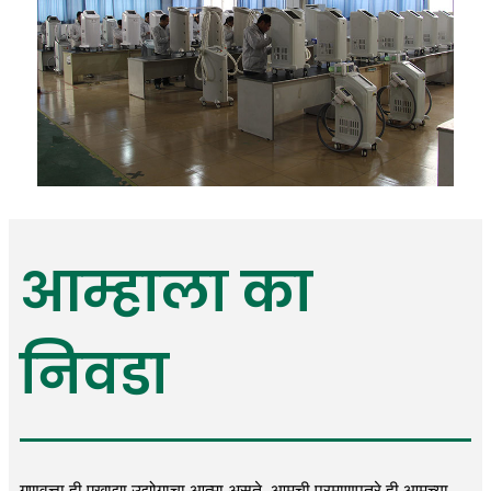
आम्हाला का
निवडा
गुणवत्ता ही एखाद्या उद्योगाचा आत्मा असते. आमची प्रमाणपत्रे ही आमच्या