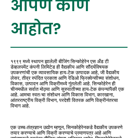
आपण कोण
आहोत?
१९९९ मध्ये स्थापन झालेली बीजिंग सिन्कोहेरेन एस अँड टी
डेव्हलपमेंट कंपनी लिमिटेड ही वैद्यकीय आणि सौंदर्यविषयक
उपकरणांची एक व्यावसायिक हाय-टेक उत्पादक आहे, जी वैद्यकीय
लेसर, तीव्र स्पंदित प्रकाश आणि रेडिओ फ्रिक्वेन्सीच्या संशोधन,
विकास, उत्पादन आणि विक्रीमध्ये गुंतलेली आहे. सिन्कोहेरेन ही
चीनमधील सर्वात मोठ्या आणि सुरुवातीच्या हाय-टेक कंपन्यांपैकी एक
आहे. आमचा स्वतःचा संशोधन आणि विकास विभाग, कारखाना,
आंतरराष्ट्रीय विक्री विभाग, परदेशी वितरक आणि विक्रीनंतरचा
विभाग आहे.
एक उच्च-तंत्रज्ञान उद्योग म्हणून, सिनकोहेरेनकडे वैद्यकीय उपकरणे
तयार करण्याचे आणि विक्री करण्याचे प्रमाणपत्र आहे आणि