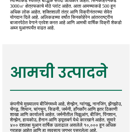
त्यांच्याकडे स्वतंत्र बौद्धिक संपदा अधिकार आहेत. सिनकोहेरेनकडे
3000㎡ क्षेत्रफळाचे मोठे प्लांट आहेत. आता आमच्याकडे 500 हून
अधिक लोक आहेत. शक्तिशाली तंत्र आणि विक्रीनंतरच्या सेवेत
योगदान दिले आहे. अलिकडच्या वर्षांत सिनकोहेरेन आंतरराष्ट्रीय
बाजारपेठेत वेगाने प्रवेश करत आहे आणि आमची वार्षिक विक्री शेकडो
अब्ज युआनपर्यंत वाढत आहे.
आमची उत्पादने
कंपनीचे मुख्यालय बीजिंगमध्ये आहे, शेन्झेन, ग्वांगझू, नानजिंग, झेंगझोउ,
चेंगडू, शियान, चांगचुन, सिडनी, जर्मनी, हाँगकाँग आणि इतर ठिकाणी
शाखा आणि कार्यालये आहेत. जर्मनीतील यिझुआंग, बीजिंग, पिंगशान,
शेन्झेन, हायकोउ, हैनान आणि ड्यूसबर्ग येथे कारखाने आहेत. सुमारे
४०० दशलक्ष युआन वार्षिक उलाढाल असलेले १०,००० हून अधिक
ग्राहक आहेत आणि हा व्यवसाय जगभर पसरलेला आहे.