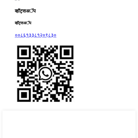
व्हॉट्सअॅप
व्हॉट्सअॅप
००८६१३३८१२०९८३०