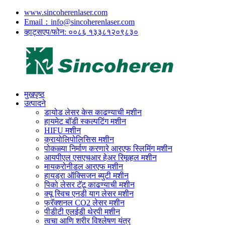
www.sincoherenlaser.com
Email：info@sincoherenlaser.com
व्हाट्सएप/फोन: ००८६ १३३८१२०९८३०
मुखपृष्ठ
उत्पादने
डायोड लेसर केस काढण्याची मशीन
हायमेट बॉडी स्कल्पटिंग मशीन
HIFU मशीन
क्रायोलिपोलिसिस मशीन
पोकळ्या निर्माण करणारे आरएफ स्लिमिंग मशीन
आयपीएल एसएचआर हेअर रिमूव्हल मशीन
मायक्रोनीडल आरएफ मशीन
हायड्रा ऑक्सिजन ब्युटी मशीन
पिको लेसर टॅटू काढण्याची मशीन
क्यू स्विच एनडी याग लेसर मशीन
फ्रॅक्शनल CO2 लेसर मशीन
पीडीटी एलईडी थेरपी मशीन
त्वचा आणि शरीर विश्लेषण यंत्र