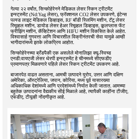
गेल्या २२ वर्षांत, सिन्कोहेरेनने मेडिकल लेसर स्किन ट्रीटमेंट
इन्स्ट्रुमेंट (Nd:Yag लेसर), फ्रॅक्शनल CO2 लेसर उपकरणे, इंटेन्स
पल्स्ड लाइट मेडिकल डिव्हाइस, RF बॉडी स्लिमिंग मशीन, टॅटू लेसर
रिमूव्हल मशीन, डायोड लेसर हेअर रिमूव्हल डिव्हाइस, कूलप्लास फॅट
फ्रीझिंग मशीन, कॅव्हिटेशन आणि HIFU मशीन विकसित केले आहेत.
विश्वासार्ह गुणवत्ता आणि विचारशील विक्रीनंतरची सेवा यामुळे आम्ही
भागीदारांमध्ये इतके लोकप्रिय आहोत.
सिन्कोहेरेनच्या ब्रँडपैकी एक असलेले मोनालिझा क्यू-स्विच्ड
एनडी:वायएजी लेसर थेरपी इन्स्ट्रुमेंट हे चीनमध्ये सीएफडीए
प्रमाणपत्र मिळवणारे पहिले लेसर स्किन ट्रीटमेंट उपकरण आहे.
बाजारपेठ वाढत असताना, आमची उत्पादने युरोप, उत्तर आणि दक्षिण
अमेरिका, ऑस्ट्रेलिया, जपान, कोरिया, मध्य पूर्व यासारख्या
अधिकाधिक देशांमध्ये आणि प्रदेशांमध्ये निर्यात केली जातात. आमच्या
बहुतेक उत्पादनांना वैद्यकीय सीई मिळाले आहे, त्यापैकी काहींना टीजीए,
एफडीए, टीयूव्ही नोंदणीकृत आहे.