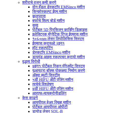
शरीराचे वजन कमी करणे
दोन हँडल डेस्कटॉप EMSinco मशीन
सिन्कोस्कल्प्ट ईएम मशीन
कूलप्लास
बर्फाचे शिल्प बोर्ड मशीन
कुमा
पोर्टेबल 5D प्रिसिजन कार्व्हिंग डिव्हाइस
इलेक्ट्रिक मॅग्नेटिक रिंग्ज ईएमएस मशीन
१०६०nm लेसर लिपोलिसिस सिस्टम
ईएमएस क्रायओ २इन१
हॉट स्कल्पटिंग
डेस्कटॉप EMSinco मशीन
डायमंड आइस स्कल्पचर क्रायो मशीन
वृद्धत्व विरोधी
७इन१ पोर्टेबल स्किन मॅनेजमेंट सिस्टम
यूआयट्रा बॉक्स पोकळ्या निर्माण करणे
अ‍ॅक्वा ब्युटी सिस्टीम
५डी HIFU अँटी एजिंग मशीन
त्वचेचे विश्लेषण
७डी HIFU अँटी एजिंग मशीन
आरएफ-मायक्रोनीडलिंग
केस काढणे
आयपीएल हेअर रिमूव्ह मशीन
पोर्टेबल आयपीएल ओपीटी
डायोड लेसर SDL-B