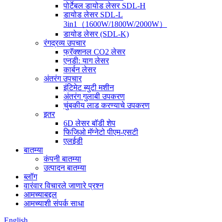
पोर्टेबल डायोड लेसर SDL-H
डायोड लेसर SDL-L
3in1（1600W/1800W/2000W）
डायोड लेसर (SDL-K)
रंगद्रव्य उपचार
फ्रॅक्शनल CO2 लेसर
एनडी: याग लेसर
कार्बन लेसर
अंतरंग उपचार
इंटिमेट ब्युटी मशीन
अंतरंग गुलाबी उपकरण
चुंबकीय लाड करण्याचे उपकरण
इतर
6D लेसर बॉडी शेप
फिजिओ मॅग्नेटो पीएम-एसटी
एलईडी
बातम्या
कंपनी बातम्या
उत्पादन बातम्या
ब्लॉग
वारंवार विचारले जाणारे प्रश्न
आमच्याबद्दल
आमच्याशी संपर्क साधा
English