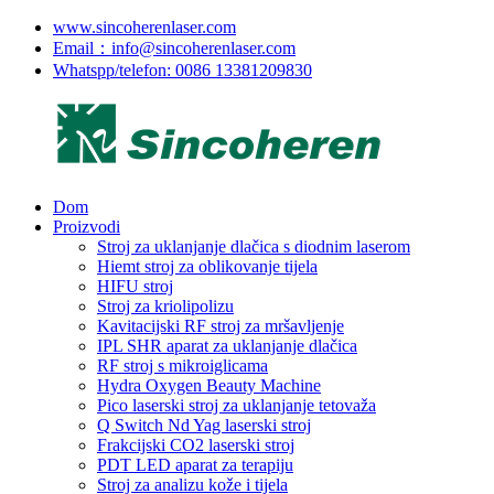
www.sincoherenlaser.com
Email：info@sincoherenlaser.com
Whatspp/telefon: 0086 13381209830
Dom
Proizvodi
Stroj za uklanjanje dlačica s diodnim laserom
Hiemt stroj za oblikovanje tijela
HIFU stroj
Stroj za kriolipolizu
Kavitacijski RF stroj za mršavljenje
IPL SHR aparat za uklanjanje dlačica
RF stroj s mikroiglicama
Hydra Oxygen Beauty Machine
Pico laserski stroj za uklanjanje tetovaža
Q Switch Nd Yag laserski stroj
Frakcijski CO2 laserski stroj
PDT LED aparat za terapiju
Stroj za analizu kože i tijela