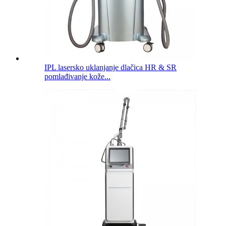
IPL lasersko uklanjanje dlačica HR & SR
pomlađivanje kože...