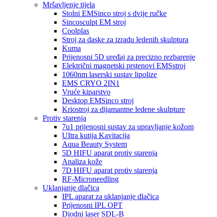
Mršavljenje tijela
Stolni EMSinco stroj s dvije ručke
Sincosculpt EM stroj
Coolplas
Stroj za daske za izradu ledenih skulptura
Kuma
Prijenosni 5D uređaj za precizno rezbarenje
Električni magnetski prstenovi EMSstroj
1060nm laserski sustav lipolize
EMS CRYO 2IN1
Vruće kiparstvo
Desktop EMSinco stroj
Kriostroj za dijamantne ledene skulpture
Protiv starenja
7u1 prijenosni sustav za upravljanje kožom
UItra kutija Kavitacija
Aqua Beauty System
5D HIFU aparat protiv starenja
Analiza kože
7D HIFU aparat protiv starenja
RF-Microneedling
Uklanjanje dlačica
IPL aparat za uklanjanje dlačica
Prijenosni IPL OPT
Diodni laser SDL-B