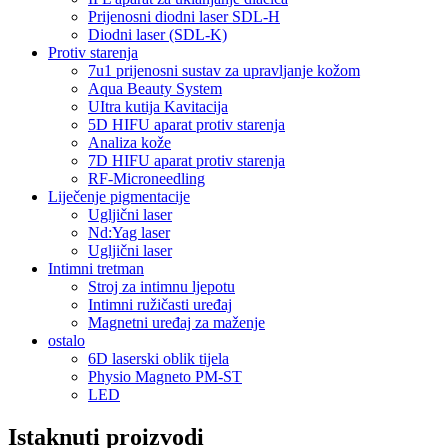
Prijenosni diodni laser SDL-H
Diodni laser (SDL-K)
Protiv starenja
7u1 prijenosni sustav za upravljanje kožom
Aqua Beauty System
UItra kutija Kavitacija
5D HIFU aparat protiv starenja
Analiza kože
7D HIFU aparat protiv starenja
RF-Microneedling
Liječenje pigmentacije
Ugljični laser
Nd:Yag laser
Ugljični laser
Intimni tretman
Stroj za intimnu ljepotu
Intimni ružičasti uređaj
Magnetni uređaj za maženje
ostalo
6D laserski oblik tijela
Physio Magneto PM-ST
LED
Istaknuti proizvodi