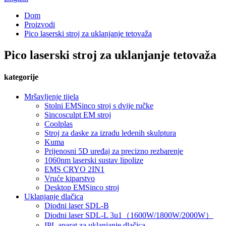
Dom
Proizvodi
Pico laserski stroj za uklanjanje tetovaža
Pico laserski stroj za uklanjanje tetovaža
kategorije
Mršavljenje tijela
Stolni EMSinco stroj s dvije ručke
Sincosculpt EM stroj
Coolplas
Stroj za daske za izradu ledenih skulptura
Kuma
Prijenosni 5D uređaj za precizno rezbarenje
1060nm laserski sustav lipolize
EMS CRYO 2IN1
Vruće kiparstvo
Desktop EMSinco stroj
Uklanjanje dlačica
Diodni laser SDL-B
Diodni laser SDL-L 3u1（1600W/1800W/2000W）
IPL aparat za uklanjanje dlačica