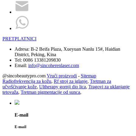
PRETPLATNICI
Adresa:
B-2 Beifa Plaza, Xueyuan Nanlu 15#, Haidian
District, Peking, Kina
Tel:
0086 13381209830
Email:
info@sincoherenlaser.com
@sincobeautypro.com
Vrući proizvodi
-
Sitemap
Radiofrekvencija za kožu
,
Rf stroj za iglanje
,
Tretman za
učvršćivanje kože
,
Ultherapy gornji dio lica
,
Tragovi za uklanjanje
tetovaža
,
Tretman pigmentacije od sunca
,
E-mail
E-mail