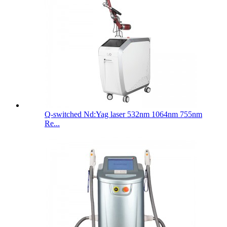
Q-switched Nd:Yag laser 532nm 1064nm 755nm
Re...