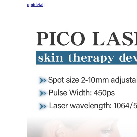
upit
detalj