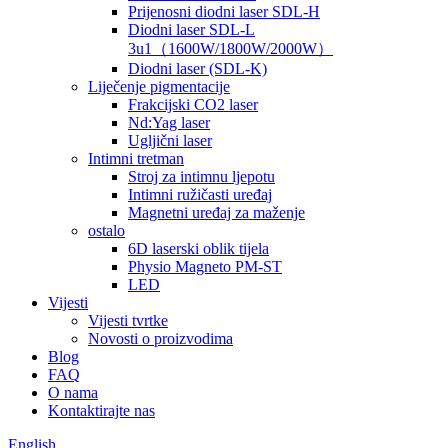
Prijenosni diodni laser SDL-H
Diodni laser SDL-L
3u1（1600W/1800W/2000W）
Diodni laser (SDL-K)
Liječenje pigmentacije
Frakcijski CO2 laser
Nd:Yag laser
Ugljični laser
Intimni tretman
Stroj za intimnu ljepotu
Intimni ružičasti uređaj
Magnetni uređaj za maženje
ostalo
6D laserski oblik tijela
Physio Magneto PM-ST
LED
Vijesti
Vijesti tvrtke
Novosti o proizvodima
Blog
FAQ
O nama
Kontaktirajte nas
English