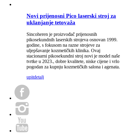
Novi prijenosni Pico laserski stroj za
uklanjanje tetovaža
Sincoheren je proizvođač prijenosnih
pikosekundnih laserskih strojeva osnovan 1999.
godine, s fokusom na razne strojeve za
uljepšavanje kozmetičkih klinika. Ovaj
stacionarni pikosekundni stroj novi je model naše
tvrtke u 2023., dobre kvalitete, niske cijene i vrlo
pogodan za kupnju kozmetičkih salona i agenata.
upit
detalj