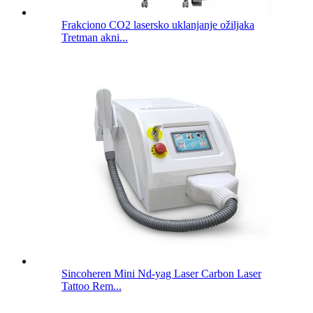
Frakciono CO2 lasersko uklanjanje ožiljaka
Tretman akni...
Sincoheren Mini Nd-yag Laser Carbon Laser
Tattoo Rem...