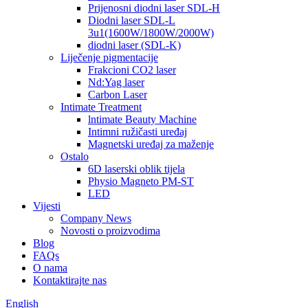
Prijenosni diodni laser SDL-H
Diodni laser SDL-L
3u1(1600W/1800W/2000W)
diodni laser (SDL-K)
Liječenje pigmentacije
Frakcioni CO2 laser
Nd:Yag laser
Carbon Laser
Intimate Treatment
lntimate Beauty Machine
Intimni ružičasti uređaj
Magnetski uređaj za maženje
Ostalo
6D laserski oblik tijela
Physio Magneto PM-ST
LED
Vijesti
Company News
Novosti o proizvodima
Blog
FAQs
O nama
Kontaktirajte nas
English