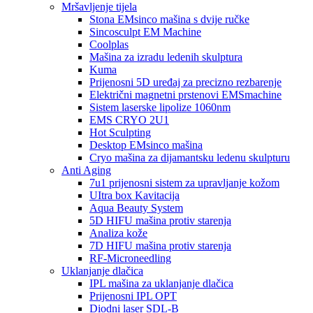
Mršavljenje tijela
Stona EMsinco mašina s dvije ručke
Sincosculpt EM Machine
Coolplas
Mašina za izradu ledenih skulptura
Kuma
Prijenosni 5D uređaj za precizno rezbarenje
Električni magnetni prstenovi EMSmachine
Sistem laserske lipolize 1060nm
EMS CRYO 2U1
Hot Sculpting
Desktop EMsinco mašina
Cryo mašina za dijamantsku ledenu skulpturu
Anti Aging
7u1 prijenosni sistem za upravljanje kožom
UItra box Kavitacija
Aqua Beauty System
5D HIFU mašina protiv starenja
Analiza kože
7D HIFU mašina protiv starenja
RF-Microneedling
Uklanjanje dlačica
IPL mašina za uklanjanje dlačica
Prijenosni IPL OPT
Diodni laser SDL-B