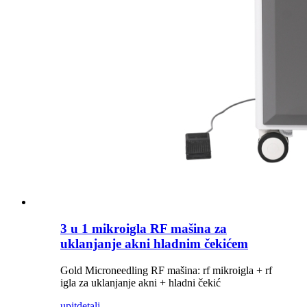
3 u 1 mikroigla RF mašina za
uklanjanje akni hladnim čekićem
Gold Microneedling RF mašina: rf mikroigla + rf
igla za uklanjanje akni + hladni čekić
upit
detalj