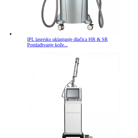
IPL lasersko uklanjanje dlačica HR & SR
Pomlađivanje kože...