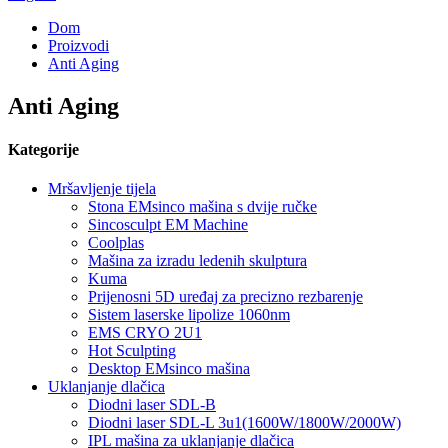
Dom
Proizvodi
Anti Aging
Anti Aging
Kategorije
Mršavljenje tijela
Stona EMsinco mašina s dvije ručke
Sincosculpt EM Machine
Coolplas
Mašina za izradu ledenih skulptura
Kuma
Prijenosni 5D uređaj za precizno rezbarenje
Sistem laserske lipolize 1060nm
EMS CRYO 2U1
Hot Sculpting
Desktop EMsinco mašina
Uklanjanje dlačica
Diodni laser SDL-B
Diodni laser SDL-L 3u1(1600W/1800W/2000W)
IPL mašina za uklanjanje dlačica