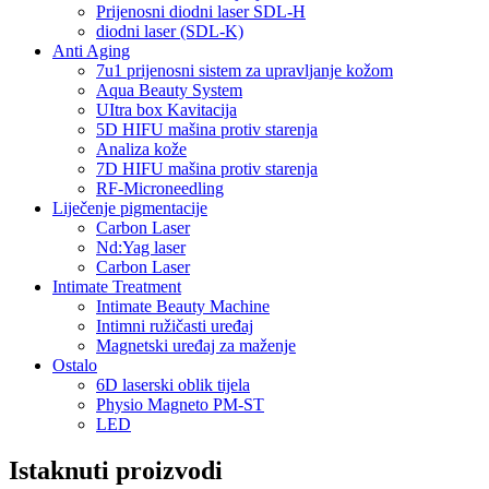
Prijenosni diodni laser SDL-H
diodni laser (SDL-K)
Anti Aging
7u1 prijenosni sistem za upravljanje kožom
Aqua Beauty System
UItra box Kavitacija
5D HIFU mašina protiv starenja
Analiza kože
7D HIFU mašina protiv starenja
RF-Microneedling
Liječenje pigmentacije
Carbon Laser
Nd:Yag laser
Carbon Laser
Intimate Treatment
Intimate Beauty Machine
Intimni ružičasti uređaj
Magnetski uređaj za maženje
Ostalo
6D laserski oblik tijela
Physio Magneto PM-ST
LED
Istaknuti proizvodi