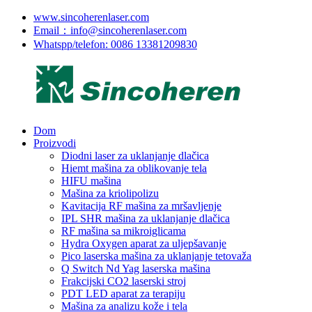
www.sincoherenlaser.com
Email：info@sincoherenlaser.com
Whatspp/telefon: 0086 13381209830
Dom
Proizvodi
Diodni laser za uklanjanje dlačica
Hiemt mašina za oblikovanje tela
HIFU mašina
Mašina za kriolipolizu
Kavitacija RF mašina za mršavljenje
IPL SHR mašina za uklanjanje dlačica
RF mašina sa mikroiglicama
Hydra Oxygen aparat za uljepšavanje
Pico laserska mašina za uklanjanje tetovaža
Q Switch Nd Yag laserska mašina
Frakcijski CO2 laserski stroj
PDT LED aparat za terapiju
Mašina za analizu kože i tela